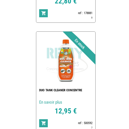
22,80 €
ref : 178881
0
DUO TANK CLEANER CONCENTRE
En savoir plus
12,95 €
ref : 500592
7