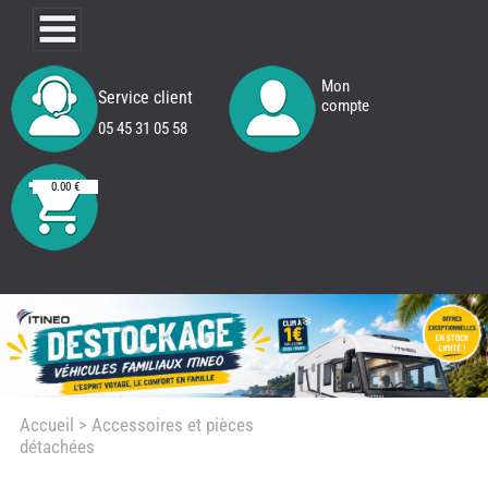
Mon
Service client
compte
05 45 31 05 58
0.00 €
Accueil
> Accessoires et pièces
détachées