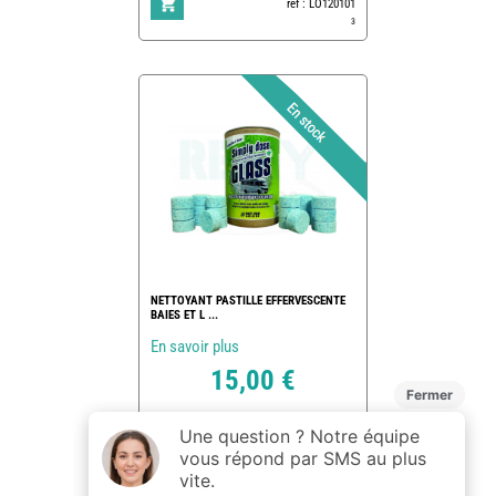
ref : LO120101
3
NETTOYANT PASTILLE EFFERVESCENTE
BAIES ET L ...
En savoir plus
15,00 €
ref : 172445
4