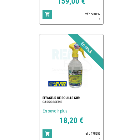
159,00 €
ref : 500137
0
EFFACEUR DE ROUILLE SUR
CARROSSERIE
En savoir plus
18,20 €
ref : 178256
4