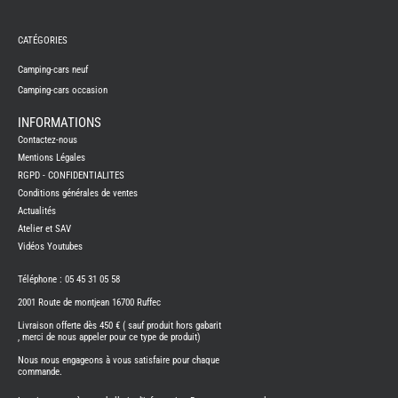
REMY
FRERES
CATÉGORIES
CAMPING-
CARS
NEUFS
Camping-cars neuf
Camping-cars occasion
CAMPING-
CAR
ADRIA
INFORMATIONS
CAMPING-
Contactez-nous
CAR
BENIMAR
Mentions Légales
RGPD - CONFIDENTIALITES
CAMPING-
CAR
Conditions générales de ventes
CARADO
Actualités
CAMPING-
CAR
Atelier et SAV
FLEURETTE
Vidéos Youtubes
CAMPING-
CAR
ITINEO
Téléphone : 05 45 31 05 58
CAMPING-
2001 Route de montjean 16700 Ruffec
CARS
OCCASION
Livraison offerte dès 450 € ( sauf produit hors gabarit
, merci de nous appeler pour ce type de produit)
CAMPING-
CAR
Nous nous engageons à vous satisfaire pour chaque
CARADO
commande.
FOURGONS/VANS