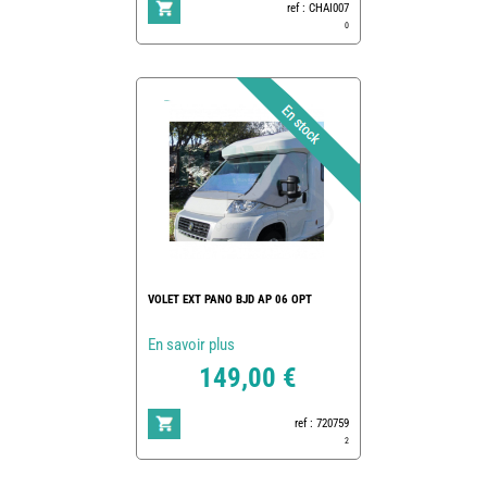
ref : CHAI007
0
VOLET EXT PANO BJD AP 06 OPT
En savoir plus
149,00 €
ref : 720759
2