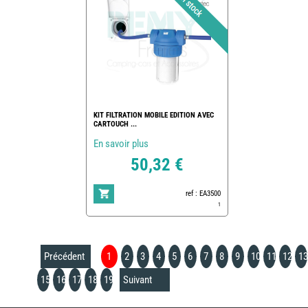
KIT FILTRATION MOBILE EDITION AVEC
CARTOUCH ...
En savoir plus
50,32 €
ref : EA3500
1
Précédent
1
2
3
4
5
6
7
8
9
10
11
12
13
15
16
17
18
19
Suivant