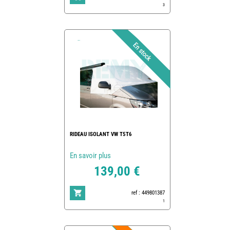
3
RIDEAU ISOLANT VW T5T6
En savoir plus
139,00 €
ref : 449801387
1