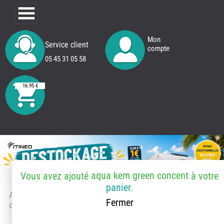
Mon
Service client
compte
05 45 31 05 58
16.95 €
aqua kem green concent
Vous avez ajouté
à votre
panier
.
Accueil
> Accessoires et pièces
Fermer
détachées