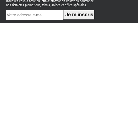
Inscrivez-vous à notre bulletin d'information Restez au courant de
NEUFS
nos dernières promotions, rabais, soldes et offres spéciales.
FOURGON
BENIMAR
FOURGON
DREAMER
FOURGON
FLORIUM
FOURGON
FREEDO
FOURGON
NOMADE
NATION
FOURGON
ROBETA
FOURGONS/VANS
OCCASION
BURSTNER
CARADO
KARMANN
MOBIL
PILOTE
ACCESSOIRES
ALARME