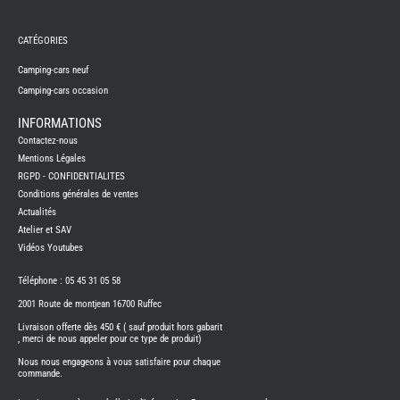
REMY
FRERES
CATÉGORIES
CAMPING-
CARS
NEUFS
Camping-cars neuf
Camping-cars occasion
CAMPING-
CAR
ADRIA
INFORMATIONS
CAMPING-
Contactez-nous
CAR
BENIMAR
Mentions Légales
RGPD - CONFIDENTIALITES
CAMPING-
CAR
Conditions générales de ventes
CARADO
Actualités
CAMPING-
CAR
Atelier et SAV
FLEURETTE
Vidéos Youtubes
CAMPING-
CAR
ITINEO
Téléphone : 05 45 31 05 58
CAMPING-
2001 Route de montjean 16700 Ruffec
CARS
OCCASION
Livraison offerte dès 450 € ( sauf produit hors gabarit
, merci de nous appeler pour ce type de produit)
CAMPING-
CAR
Nous nous engageons à vous satisfaire pour chaque
CARADO
commande.
FOURGONS/VANS