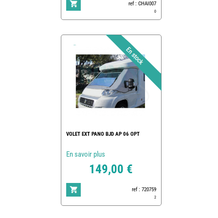
ref : CHAI007
0
VOLET EXT PANO BJD AP 06 OPT
En savoir plus
149,00 €
ref : 720759
2