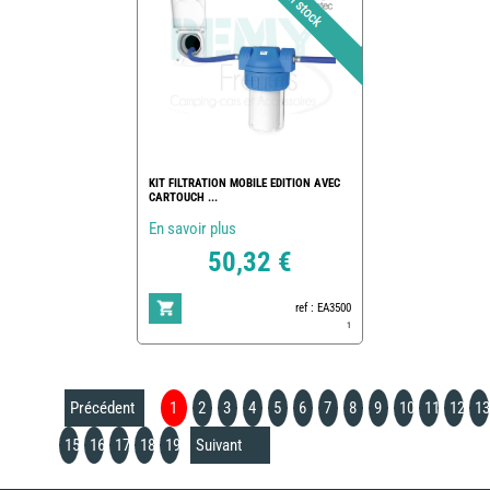
KIT FILTRATION MOBILE EDITION AVEC
CARTOUCH ...
En savoir plus
50,32 €
ref : EA3500
1
Précédent
1
2
3
4
5
6
7
8
9
10
11
12
13
15
16
17
18
19
Suivant