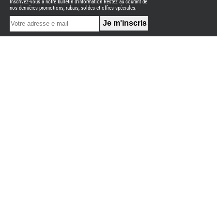
Inscrivez-vous à notre bulletin d'information Restez au courant de
NEUFS
nos dernières promotions, rabais, soldes et offres spéciales.
FOURGON
BENIMAR
FOURGON
DREAMER
FOURGON
FLORIUM
FOURGON
FREEDO
FOURGON
NOMADE
NATION
FOURGON
ROBETA
FOURGONS/VANS
OCCASION
ADRIA
BURSTNER
CARADO
KARMANN
MOBIL
PILOTE
ACCESSOIRES