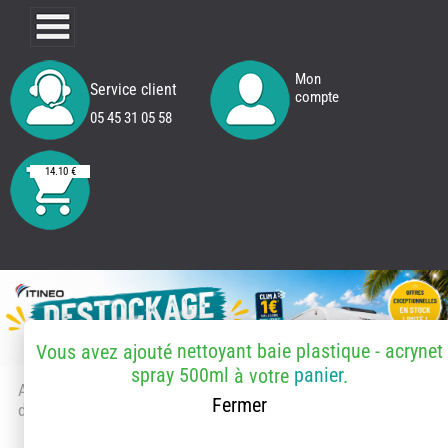
Mon
Service client
compte
05 45 31 05 58
14.10 €
nettoyant baie plastique - acrynet
Vous avez ajouté
spray 500ml
panier
à votre
.
Accueil
> Accessoires et pièces
Fermer
détachées