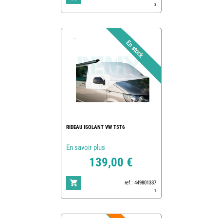
3
RIDEAU ISOLANT VW T5T6
En savoir plus
139,00 €
ref : 449801387
1