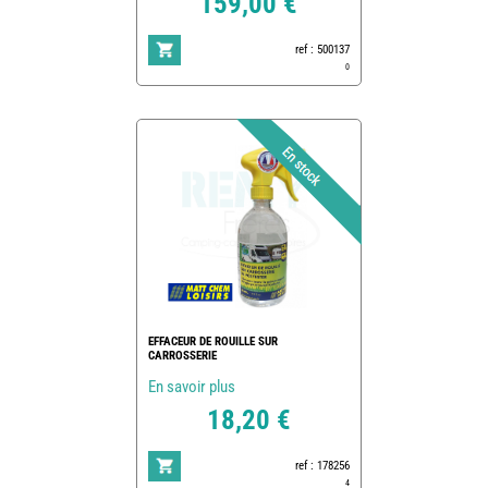
159,00 €
ref : 500137
0
EFFACEUR DE ROUILLE SUR
CARROSSERIE
En savoir plus
18,20 €
ref : 178256
4