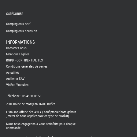
REMY
FRERES
CATÉGORIES
CAMPING-
CARS
NEUFS
Camping-cars neuf
Camping-cars occasion
CAMPING-
CAR
ADRIA
INFORMATIONS
CAMPING-
Contactez-nous
CAR
BENIMAR
Mentions Légales
RGPD - CONFIDENTIALITES
CAMPING-
CAR
Conditions générales de ventes
CARADO
Actualités
CAMPING-
CAR
Atelier et SAV
FLEURETTE
Vidéos Youtubes
CAMPING-
CAR
ITINEO
Téléphone : 05 45 31 05 58
CAMPING-
2001 Route de montjean 16700 Ruffec
CARS
OCCASION
Livraison offerte dès 450 € ( sauf produit hors gabarit
, merci de nous appeler pour ce type de produit)
CAMPING-
CAR
Nous nous engageons à vous satisfaire pour chaque
CARADO
commande.
FOURGONS/VANS