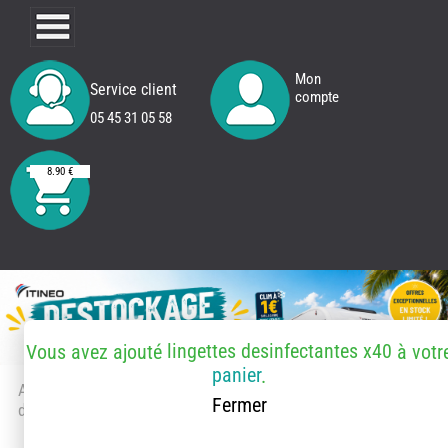
Mon
Service client
compte
05 45 31 05 58
8.90 €
lingettes desinfectantes x40
Vous avez ajouté
à votr
panier
.
Accueil
> Accessoires et pièces
Fermer
détachées