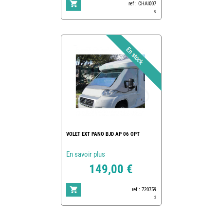
ref : CHAI007
0
VOLET EXT PANO BJD AP 06 OPT
En savoir plus
149,00 €
ref : 720759
2