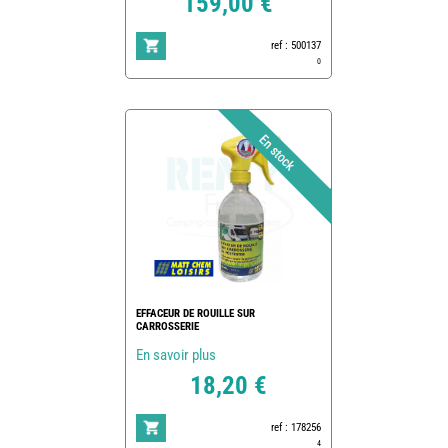
159,00 €
ref : 500137
0
EFFACEUR DE ROUILLE SUR
CARROSSERIE
En savoir plus
18,20 €
ref : 178256
4