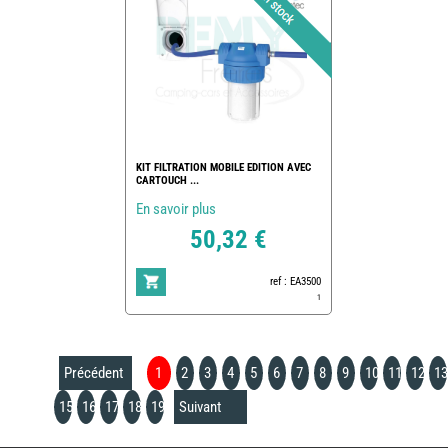
KIT FILTRATION MOBILE EDITION AVEC
CARTOUCH ...
En savoir plus
50,32 €
ref : EA3500
1
Précédent
1
2
3
4
5
6
7
8
9
10
11
12
13
15
16
17
18
19
Suivant