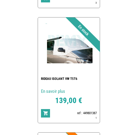
3
RIDEAU ISOLANT VW T5T6
En savoir plus
139,00 €
ref : 449801387
1