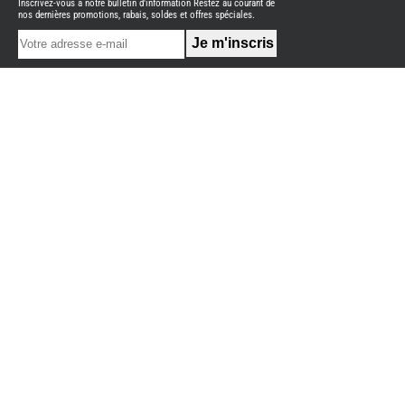
Inscrivez-vous à notre bulletin d'information Restez au courant de
NEUFS
nos dernières promotions, rabais, soldes et offres spéciales.
FOURGON
BENIMAR
FOURGON
DREAMER
FOURGON
FLORIUM
FOURGON
FREEDO
FOURGON
NOMADE
NATION
FOURGON
ROBETA
FOURGONS/VANS
OCCASION
ADRIA
BURSTNER
CARADO
KARMANN
MOBIL
PILOTE
ACCESSOIRES