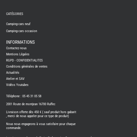
REMY
FRERES
CATÉGORIES
CAMPING-
CARS
NEUFS
Camping-cars neuf
Camping-cars occasion
CAMPING-
CAR
ADRIA
INFORMATIONS
CAMPING-
Contactez-nous
CAR
BENIMAR
Mentions Légales
RGPD - CONFIDENTIALITES
CAMPING-
CAR
Conditions générales de ventes
CARADO
Actualités
CAMPING-
CAR
Atelier et SAV
FLEURETTE
Vidéos Youtubes
CAMPING-
CAR
ITINEO
Téléphone : 05 45 31 05 58
CAMPING-
2001 Route de montjean 16700 Ruffec
CARS
OCCASION
Livraison offerte dès 450 € ( sauf produit hors gabarit
, merci de nous appeler pour ce type de produit)
CAMPING-
CAR
Nous nous engageons à vous satisfaire pour chaque
CARADO
commande.
FOURGONS/VANS