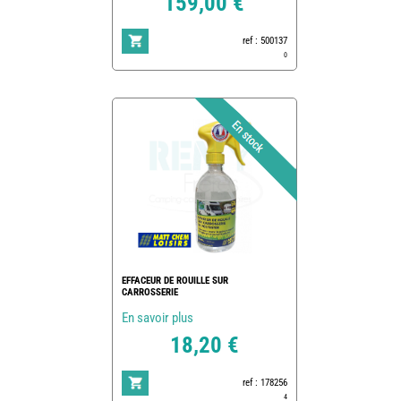
159,00 €
ref : 500137
0
EFFACEUR DE ROUILLE SUR
CARROSSERIE
En savoir plus
18,20 €
ref : 178256
4