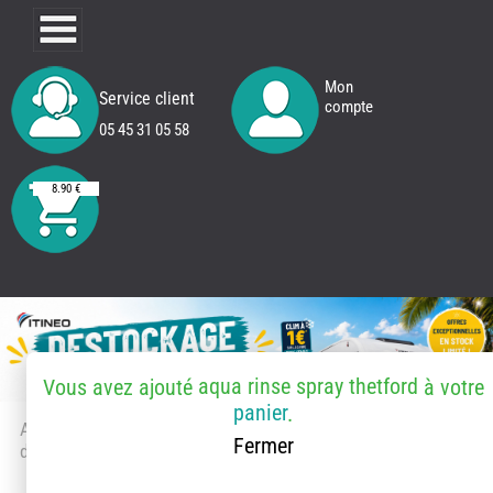
Mon
Service client
compte
05 45 31 05 58
8.90 €
aqua rinse spray thetford
Vous avez ajouté
à votre
panier
.
Accueil
> Accessoires et pièces
Fermer
détachées