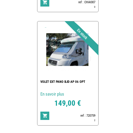
ref : CHAI007
0
VOLET EXT PANO BJD AP 06 OPT
En savoir plus
149,00 €
ref : 720759
2