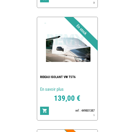
3
RIDEAU ISOLANT VW T5T6
En savoir plus
139,00 €
ref : 449801387
1