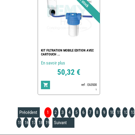
KIT FILTRATION MOBILE EDITION AVEC
CARTOUCH ...
En savoir plus
50,32 €
ref : EA3500
1
Précédent
1
2
3
4
5
6
7
8
9
10
11
12
13
15
16
17
18
19
Suivant