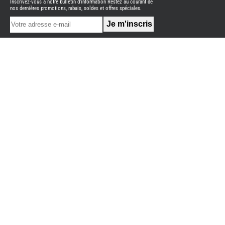
Inscrivez-vous à notre bulletin d'information Restez au courant de
NEUFS
nos dernières promotions, rabais, soldes et offres spéciales.
FOURGON
BENIMAR
FOURGON
DREAMER
FOURGON
FLORIUM
FOURGON
FREEDO
FOURGON
NOMADE
NATION
FOURGON
ROBETA
FOURGONS/VANS
OCCASION
ADRIA
BURSTNER
CARADO
KARMANN
MOBIL
PILOTE
ACCESSOIRES