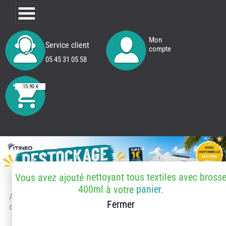
Mon
Service client
compte
05 45 31 05 58
15.90 €
nettoyant tous textiles avec bross
Vous avez ajouté
400ml
panier
à votre
.
Accueil
> Accessoires et pièces
Fermer
détachées