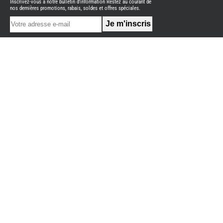
Inscrivez-vous à notre bulletin d'information Restez au courant de
NEUFS
nos dernières promotions, rabais, soldes et offres spéciales.
FOURGON
BENIMAR
FOURGON
DREAMER
FOURGON
FLORIUM
FOURGON
FREEDO
FOURGON
NOMADE
NATION
FOURGON
ROBETA
FOURGONS/VANS
OCCASION
ADRIA
BURSTNER
CARADO
KARMANN
MOBIL
PILOTE
ACCESSOIRES