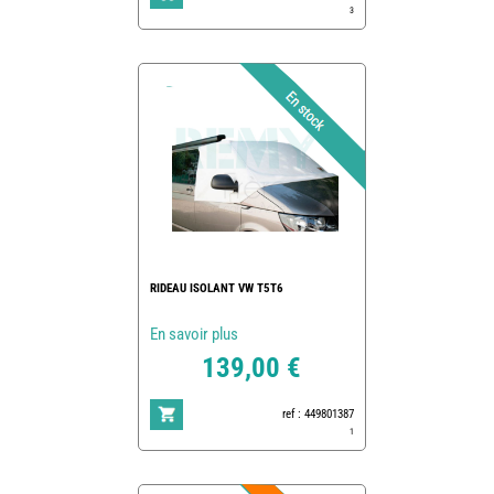
3
RIDEAU ISOLANT VW T5T6
En savoir plus
139,00 €
ref : 449801387
1