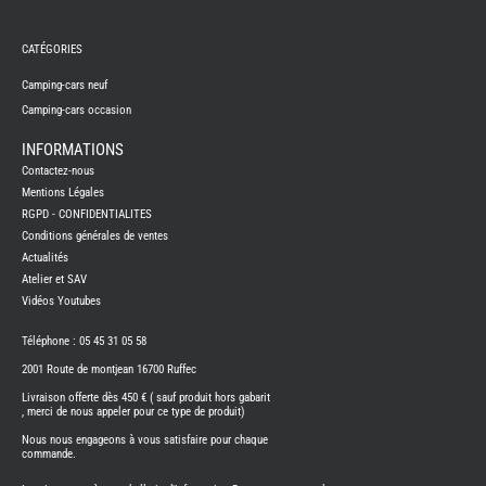
REMY
FRERES
CATÉGORIES
CAMPING-
CARS
NEUFS
Camping-cars neuf
Camping-cars occasion
CAMPING-
CAR
ADRIA
INFORMATIONS
CAMPING-
Contactez-nous
CAR
BENIMAR
Mentions Légales
RGPD - CONFIDENTIALITES
CAMPING-
CAR
Conditions générales de ventes
CARADO
Actualités
CAMPING-
CAR
Atelier et SAV
FLEURETTE
Vidéos Youtubes
CAMPING-
CAR
ITINEO
Téléphone : 05 45 31 05 58
CAMPING-
2001 Route de montjean 16700 Ruffec
CARS
OCCASION
Livraison offerte dès 450 € ( sauf produit hors gabarit
, merci de nous appeler pour ce type de produit)
CAMPING-
CAR
Nous nous engageons à vous satisfaire pour chaque
CARADO
commande.
FOURGONS/VANS