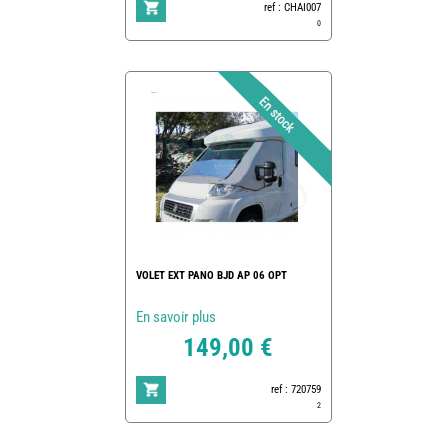
ref : CHAI007
0
VOLET EXT PANO BJD AP 06 OPT
En savoir plus
149,00 €
ref : 720759
2