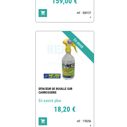
159,00 €
ref : 500137
0
EFFACEUR DE ROUILLE SUR
CARROSSERIE
En savoir plus
18,20 €
ref : 178256
4