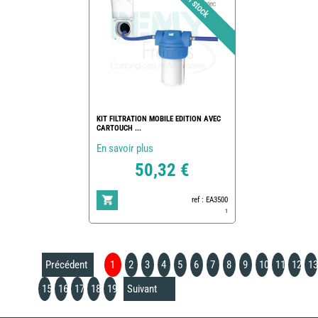
KIT FILTRATION MOBILE EDITION AVEC
CARTOUCH ...
En savoir plus
50,32 €
ref : EA3500
1
Précédent
1
2
3
4
5
6
7
8
9
10
11
12
13
15
16
17
18
19
Suivant