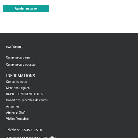
TABLE
Ajouter au panier
ASPIR
-
LAVA
CAME
GPS-
RADI
CHAU
ET
CHAU
CATÉGORIES
EAU
CLIMA
Camping-cars neuf
ET
GLACI
Camping-cars occasion
ENERG
INFORMATIONS
EQUI
INTER
Contactez-nous
EXTER
Mentions Légales
FRON
RGPD - CONFIDENTIALITES
RUNN
Conditions générales de ventes
GAZ
Actualités
HUILE
Atelier et SAV
-
TRAI
Vidéos Youtubes
-
ADDIT
Téléphone : 05 45 31 05 58
IMPRE
3D