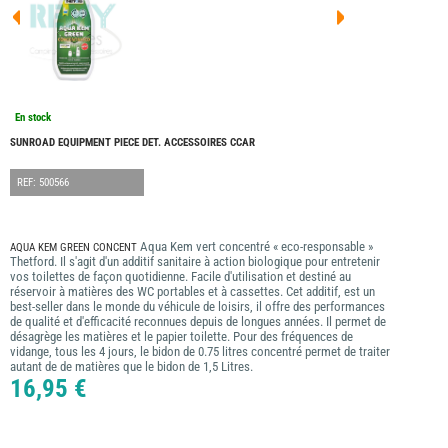
FOUR
DREA
FOUR
FLOR
FOUR
FREE
FOUR
En stock
NOMA
NATIO
SUNROAD EQUIPMENT PIECE DET. ACCESSOIRES CCAR
FOUR
ROBE
REF: 500566
FOUR
OCCA
ADRI
Aqua Kem vert concentré « eco-responsable »
AQUA KEM GREEN CONCENT
BURS
Thetford. Il s'agit d'un additif sanitaire à action biologique pour entretenir
vos toilettes de façon quotidienne. Facile d'utilisation et destiné au
CARA
réservoir à matières des WC portables et à cassettes. Cet additif, est un
best-seller dans le monde du véhicule de loisirs, il offre des performances
KARM
MOBI
de qualité et d'efficacité reconnues depuis de longues années. Il permet de
désagrège les matières et le papier toilette. Pour des fréquences de
PILOT
vidange, tous les 4 jours, le bidon de 0.75 litres concentré permet de traiter
autant de de matières que le bidon de 1,5 Litres.
ACCE
16,95 €
ALAR
ARTS
DE
LA