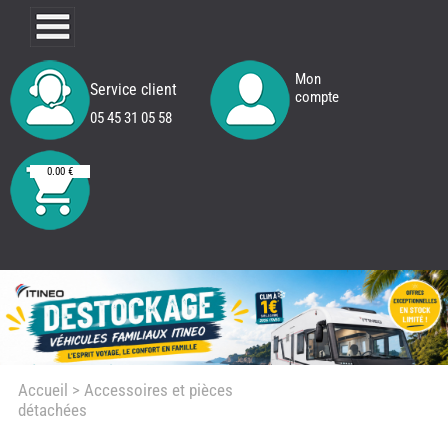
Mon
Service client
compte
05 45 31 05 58
0.00 €
Accueil
> Accessoires et pièces
détachées