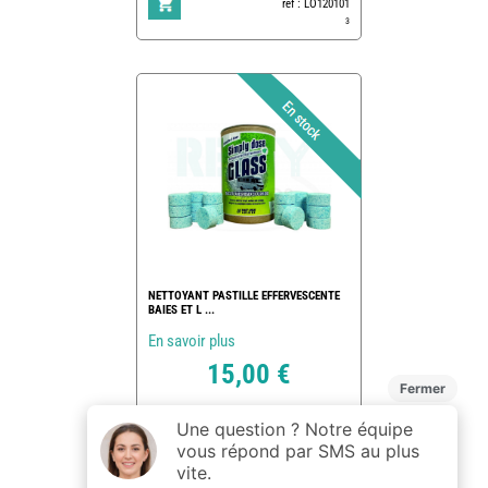
ref : LO120101
3
NETTOYANT PASTILLE EFFERVESCENTE
BAIES ET L ...
En savoir plus
15,00 €
ref : 172445
4