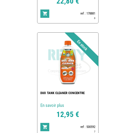
22,80 €
ref : 178881
0
DUO TANK CLEANER CONCENTRE
En savoir plus
12,95 €
ref : 500592
7