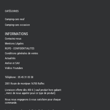
REMY
FRERES
CATÉGORIES
CAMPING-
CARS
NEUFS
Camping-cars neuf
Camping-cars occasion
CAMPING-
CAR
ADRIA
INFORMATIONS
CAMPING-
Contactez-nous
CAR
BENIMAR
Mentions Légales
RGPD - CONFIDENTIALITES
CAMPING-
CAR
Conditions générales de ventes
CARADO
Actualités
CAMPING-
CAR
Atelier et SAV
FLEURETTE
Vidéos Youtubes
CAMPING-
CAR
ITINEO
Téléphone : 05 45 31 05 58
CAMPING-
2001 Route de montjean 16700 Ruffec
CARS
OCCASION
Livraison offerte dès 450 € ( sauf produit hors gabarit
, merci de nous appeler pour ce type de produit)
CAMPING-
CAR
Nous nous engageons à vous satisfaire pour chaque
CARADO
commande.
FOURGONS/VANS