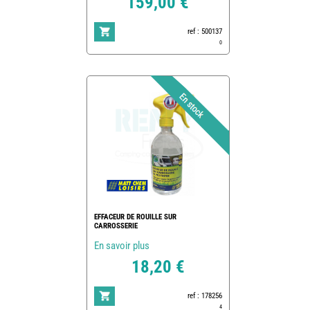
159,00 €
ref : 500137
0
EFFACEUR DE ROUILLE SUR
CARROSSERIE
En savoir plus
18,20 €
ref : 178256
4