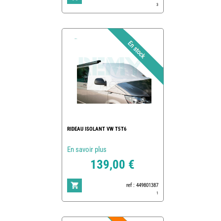
3
RIDEAU ISOLANT VW T5T6
En savoir plus
139,00 €
ref : 449801387
1