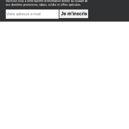
Inscrivez-vous à notre bulletin d'information Restez au courant de
NEUFS
nos dernières promotions, rabais, soldes et offres spéciales.
FOURGON
BENIMAR
FOURGON
DREAMER
FOURGON
FLORIUM
FOURGON
FREEDO
FOURGON
NOMADE
NATION
FOURGON
ROBETA
FOURGONS/VANS
OCCASION
ADRIA
BURSTNER
CARADO
KARMANN
MOBIL
PILOTE
ACCESSOIRES