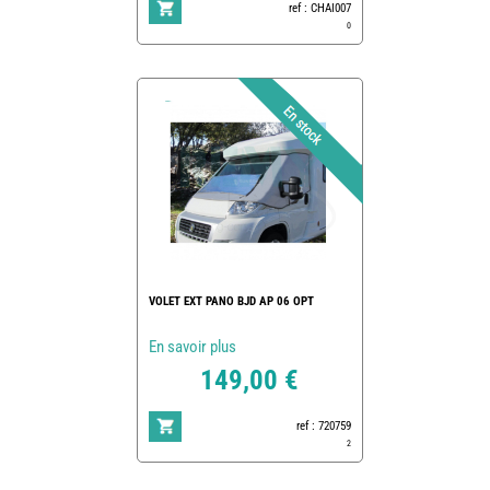
ref : CHAI007
0
VOLET EXT PANO BJD AP 06 OPT
En savoir plus
149,00 €
ref : 720759
2