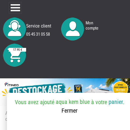
Mon
Service client
compte
05 45 31 05 58
17.95 €
aqua kem blue
panier
Vous avez ajouté
à votre
.
Fermer
Accueil
> Accessoires et pièces
détachées