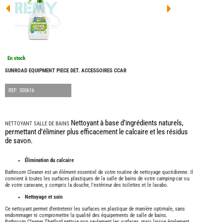
FOUR
DREA
FOUR
FLOR
FOUR
FREE
FOUR
En stock
NOMA
NATIO
SUNROAD EQUIPMENT PIECE DET. ACCESSOIRES CCAR
FOUR
ROBE
REF: 500616
FOUR
OCCA
BURS
Nettoyant à base d’ingrédients naturels,
NETTOYANT SALLE DE BAINS
CARA
permettant d’éliminer plus efficacement le calcaire et les résidus
de savon.
KARM
MOBI
PILOT
Élimination du calcaire
ACCE
Bathroom Cleaner est un élément essentiel de votre routine de nettoyage quotidienne. Il
convient à toutes les surfaces plastiques de la salle de bains de votre camping-car ou
ALAR
de votre caravane, y compris la douche, l'extérieur des toilettes et le lavabo.
ARTS
Nettoyage et soin
DE
LA
Ce nettoyant permet d’entretenir les surfaces en plastique de manière optimale, sans
TABLE
endommager ni compromettre la qualité des équipements de salle de bains.
Bathroom Cleaner Thetford nettoie non seulement les surfaces, mais laisse également