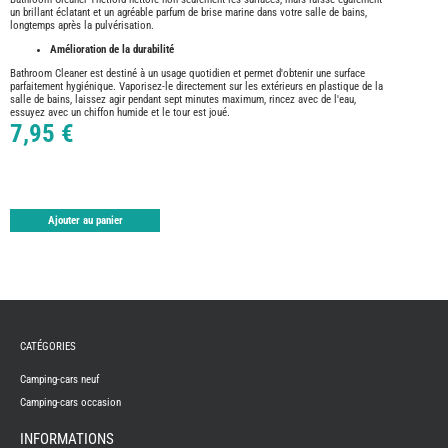
ASPIR
un brillant éclatant et un agréable parfum de brise marine dans votre salle de bains,
-
longtemps après la pulvérisation.
LAVA
Amélioration de la durabilité
CAME
GPS-
RADI
Bathroom Cleaner est destiné à un usage quotidien et permet d'obtenir une surface
parfaitement hygiénique. Vaporisez-le directement sur les extérieurs en plastique de la
CHAU
salle de bains, laissez agir pendant sept minutes maximum, rincez avec de l'eau,
ET
essuyez avec un chiffon humide et le tour est joué.
CHAU
7,95 €
EAU
CLIMA
ET
GLACI
ENERG
Ajouter au panier
EQUI
INTER
EXTER
FRON
RUNN
GAZ
HUILE
-
CATÉGORIES
TRAI
-
ADDIT
Camping-cars neuf
IMPRE
Camping-cars occasion
3D
PORTE
INFORMATIONS
VELO