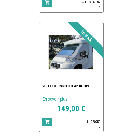
ref : CHAI007
0
VOLET EXT PANO BJD AP 06 OPT
En savoir plus
149,00 €
ref : 720759
2