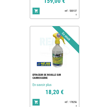
159,00 €
ref : 500137
0
EFFACEUR DE ROUILLE SUR
CARROSSERIE
En savoir plus
18,20 €
ref : 178256
4