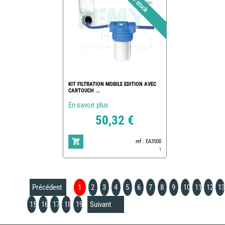
KIT FILTRATION MOBILE EDITION AVEC
CARTOUCH ...
En savoir plus
50,32 €
ref : EA3500
1
Précédent
1
2
3
4
5
6
7
8
9
10
11
12
13
15
16
17
18
19
Suivant