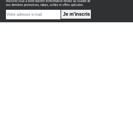
Inscrivez-vous à notre bulletin d'information Restez au courant de
NEUFS
nos dernières promotions, rabais, soldes et offres spéciales.
FOURGON
BENIMAR
FOURGON
DREAMER
FOURGON
FLORIUM
FOURGON
FREEDO
FOURGON
NOMADE
NATION
FOURGON
ROBETA
FOURGONS/VANS
OCCASION
ADRIA
BURSTNER
CARADO
KARMANN
MOBIL
PILOTE
ACCESSOIRES