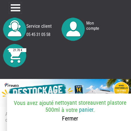
Mon
Service client
compte
05 45 31 05 58
21.70 €
nettoyant storeauvent plastore
Vous avez ajouté
500ml
panier
à votre
.
Accueil
> Accessoires et pièces
Fermer
détachées