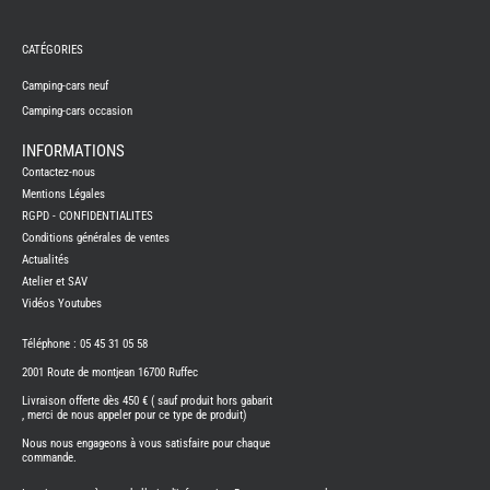
REMY
FRERES
CATÉGORIES
CAMPING-
CARS
NEUFS
Camping-cars neuf
Camping-cars occasion
CAMPING-
CAR
ADRIA
INFORMATIONS
CAMPING-
Contactez-nous
CAR
BENIMAR
Mentions Légales
RGPD - CONFIDENTIALITES
CAMPING-
CAR
Conditions générales de ventes
CARADO
Actualités
CAMPING-
CAR
Atelier et SAV
FLEURETTE
Vidéos Youtubes
CAMPING-
CAR
ITINEO
Téléphone : 05 45 31 05 58
CAMPING-
2001 Route de montjean 16700 Ruffec
CARS
OCCASION
Livraison offerte dès 450 € ( sauf produit hors gabarit
, merci de nous appeler pour ce type de produit)
CAMPING-
CAR
Nous nous engageons à vous satisfaire pour chaque
CARADO
commande.
FOURGONS/VANS