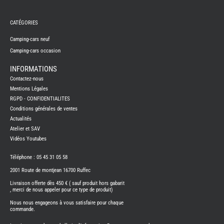
REMY
FRERES
CATÉGORIES
CAMPING-
CARS
NEUFS
Camping-cars neuf
Camping-cars occasion
CAMPING-
CAR
ADRIA
INFORMATIONS
CAMPING-
Contactez-nous
CAR
BENIMAR
Mentions Légales
RGPD - CONFIDENTIALITES
CAMPING-
CAR
Conditions générales de ventes
CARADO
Actualités
CAMPING-
CAR
Atelier et SAV
FLEURETTE
Vidéos Youtubes
CAMPING-
CAR
ITINEO
Téléphone : 05 45 31 05 58
CAMPING-
2001 Route de montjean 16700 Ruffec
CARS
OCCASION
Livraison offerte dès 450 € ( sauf produit hors gabarit
, merci de nous appeler pour ce type de produit)
CAMPING-
CAR
Nous nous engageons à vous satisfaire pour chaque
CARADO
commande.
FOURGONS/VANS