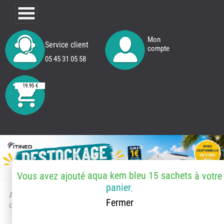
Mon
Service client
compte
05 45 31 05 58
19.95 €
aqua kem bleu 15 sachets
Vous avez ajouté
à votre
panier
.
Accueil
> Accessoires et pièces
Fermer
détachées