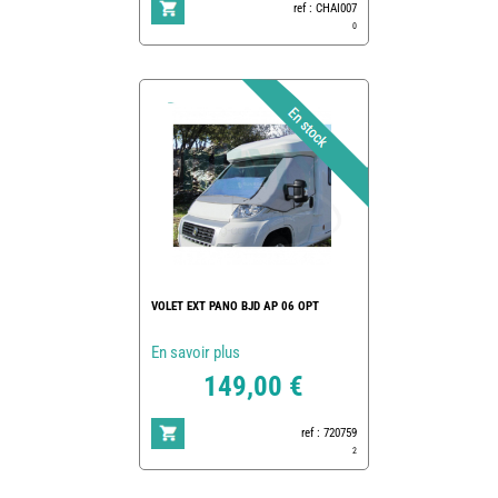
ref : CHAI007
0
VOLET EXT PANO BJD AP 06 OPT
En savoir plus
149,00 €
ref : 720759
2