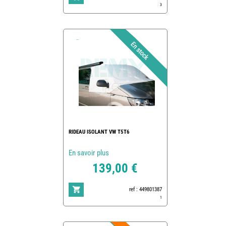
3
RIDEAU ISOLANT VW T5T6
En savoir plus
139,00 €
ref : 449801387
1