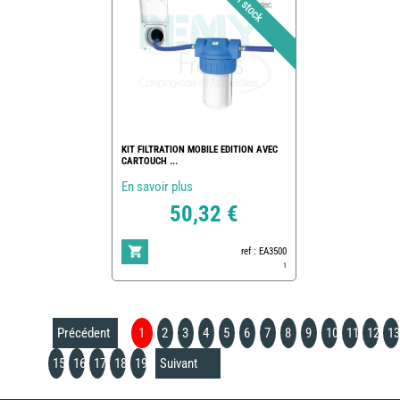
KIT FILTRATION MOBILE EDITION AVEC
CARTOUCH ...
En savoir plus
50,32 €
ref : EA3500
1
Précédent
1
2
3
4
5
6
7
8
9
10
11
12
13
15
16
17
18
19
Suivant