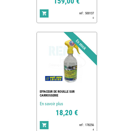
159,00 €
ref : 500137
0
EFFACEUR DE ROUILLE SUR
CARROSSERIE
En savoir plus
18,20 €
ref : 178256
4