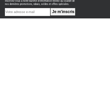
Inscrivez-vous à notre bulletin d'information Restez au courant de
NEUFS
nos dernières promotions, rabais, soldes et offres spéciales.
FOURGON
BENIMAR
FOURGON
DREAMER
FOURGON
FLORIUM
FOURGON
FREEDO
FOURGON
NOMADE
NATION
FOURGON
ROBETA
FOURGONS/VANS
OCCASION
BURSTNER
CARADO
KARMANN
MOBIL
PILOTE
ACCESSOIRES
ALARME