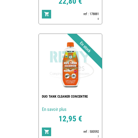
22,80 €
ref : 178881
0
DUO TANK CLEANER CONCENTRE
En savoir plus
12,95 €
ref : 500592
7