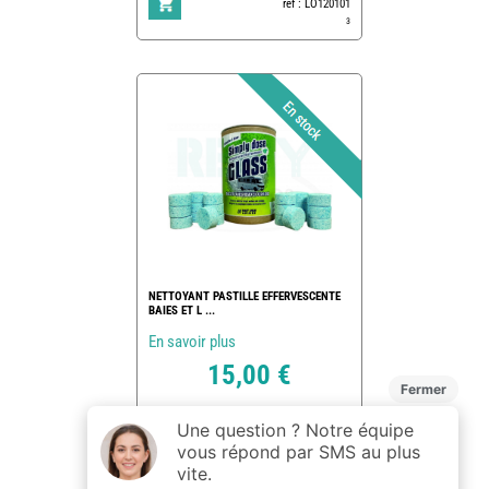
ref : LO120101
3
NETTOYANT PASTILLE EFFERVESCENTE
BAIES ET L ...
En savoir plus
15,00 €
ref : 172445
4