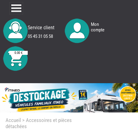
Mon
Service client
compte
05 45 31 05 58
0.00 €
Accueil
> Accessoires et pièces
détachées