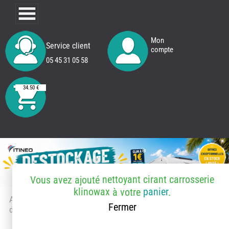
Mon
Service client
compte
05 45 31 05 58
34.50 €
nettoyant cirant carrosserie
Vous avez ajouté
klinowax
panier
à votre
.
Accueil
> Accessoires et pièces
Fermer
détachées