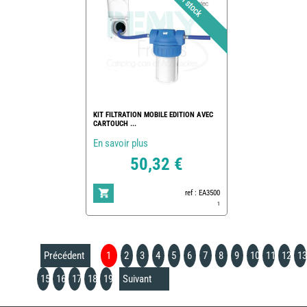
KIT FILTRATION MOBILE EDITION AVEC
CARTOUCH ...
En savoir plus
50,32 €
ref : EA3500
1
Précédent
1
2
3
4
5
6
7
8
9
10
11
12
13
15
16
17
18
19
Suivant