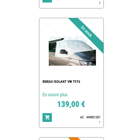
3
RIDEAU ISOLANT VW T5T6
En savoir plus
139,00 €
ref : 449801387
1