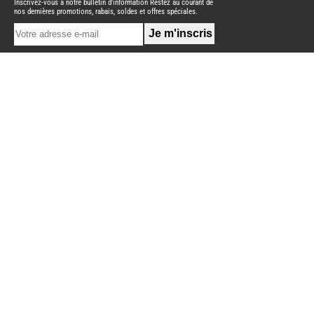
Inscrivez-vous à notre bulletin d'information Restez au courant de
NEUFS
nos dernières promotions, rabais, soldes et offres spéciales.
FOURGON
BENIMAR
FOURGON
DREAMER
FOURGON
FLORIUM
FOURGON
FREEDO
FOURGON
NOMADE
NATION
FOURGON
ROBETA
FOURGONS/VANS
OCCASION
ADRIA
BURSTNER
CARADO
KARMANN
MOBIL
PILOTE
ACCESSOIRES