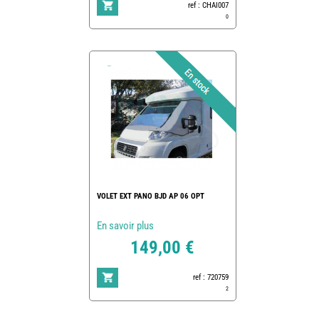
ref : CHAI007
0
VOLET EXT PANO BJD AP 06 OPT
En savoir plus
149,00 €
ref : 720759
2