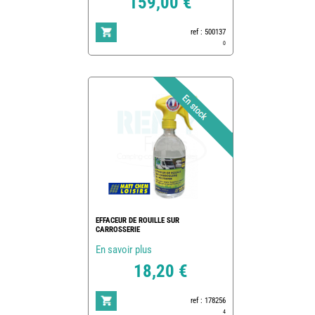
159,00 €
ref : 500137
0
EFFACEUR DE ROUILLE SUR
CARROSSERIE
En savoir plus
18,20 €
ref : 178256
4