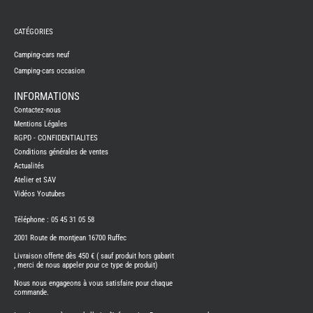
REMY
FRERES
CATÉGORIES
CAMPING-
CARS
NEUFS
Camping-cars neuf
Camping-cars occasion
CAMPING-
CAR
ADRIA
INFORMATIONS
CAMPING-
Contactez-nous
CAR
BENIMAR
Mentions Légales
RGPD - CONFIDENTIALITES
CAMPING-
CAR
Conditions générales de ventes
CARADO
Actualités
CAMPING-
CAR
Atelier et SAV
FLEURETTE
Vidéos Youtubes
CAMPING-
CAR
ITINEO
Téléphone : 05 45 31 05 58
CAMPING-
2001 Route de montjean 16700 Ruffec
CARS
OCCASION
Livraison offerte dès 450 € ( sauf produit hors gabarit
, merci de nous appeler pour ce type de produit)
CAMPING-
CAR
Nous nous engageons à vous satisfaire pour chaque
CARADO
commande.
FOURGONS/VANS