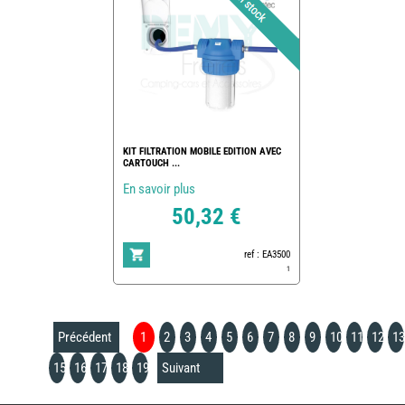
KIT FILTRATION MOBILE EDITION AVEC
CARTOUCH ...
En savoir plus
50,32 €
ref : EA3500
1
Précédent
1
2
3
4
5
6
7
8
9
10
11
12
13
15
16
17
18
19
Suivant