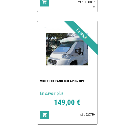
ref : CHAI007
0
VOLET EXT PANO BJD AP 06 OPT
En savoir plus
149,00 €
ref : 720759
2