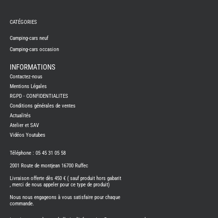
REMY
FRERES
CATÉGORIES
CAMPING-
CARS
NEUFS
Camping-cars neuf
Camping-cars occasion
CAMPING-
CAR
ADRIA
INFORMATIONS
CAMPING-
Contactez-nous
CAR
BENIMAR
Mentions Légales
RGPD - CONFIDENTIALITES
CAMPING-
CAR
Conditions générales de ventes
CARADO
Actualités
CAMPING-
CAR
Atelier et SAV
FLEURETTE
Vidéos Youtubes
CAMPING-
CAR
ITINEO
Téléphone : 05 45 31 05 58
CAMPING-
2001 Route de montjean 16700 Ruffec
CARS
OCCASION
Livraison offerte dès 450 € ( sauf produit hors gabarit
, merci de nous appeler pour ce type de produit)
CAMPING-
CAR
Nous nous engageons à vous satisfaire pour chaque
CARADO
commande.
FOURGONS/VANS