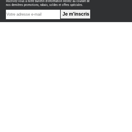
Inscrivez-vous à notre bulletin d'information Restez au courant de
NEUFS
nos dernières promotions, rabais, soldes et offres spéciales.
FOURGON
BENIMAR
FOURGON
DREAMER
FOURGON
FLORIUM
FOURGON
FREEDO
FOURGON
NOMADE
NATION
FOURGON
ROBETA
FOURGONS/VANS
OCCASION
ADRIA
BURSTNER
CARADO
KARMANN
MOBIL
PILOTE
ACCESSOIRES