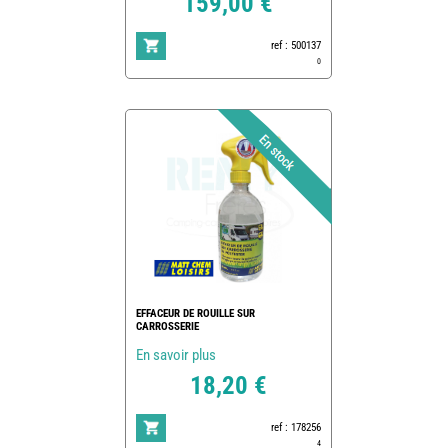
159,00 €
ref : 500137
0
EFFACEUR DE ROUILLE SUR
CARROSSERIE
En savoir plus
18,20 €
ref : 178256
4