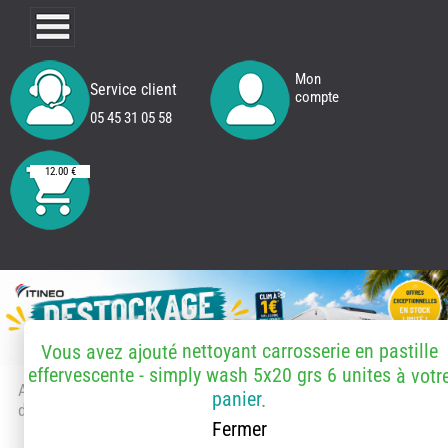
Mon
Service client
compte
05 45 31 05 58
12.00 €
nettoyant carrosserie en pastille
Vous avez ajouté
effervescente - simply wash 5x20 grs 6 unites
à votr
Accueil
> Accessoires et pièces
panier
.
détachées
Fermer