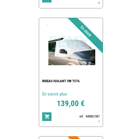
3
RIDEAU ISOLANT VW T5T6
En savoir plus
139,00 €
ref : 449801387
1