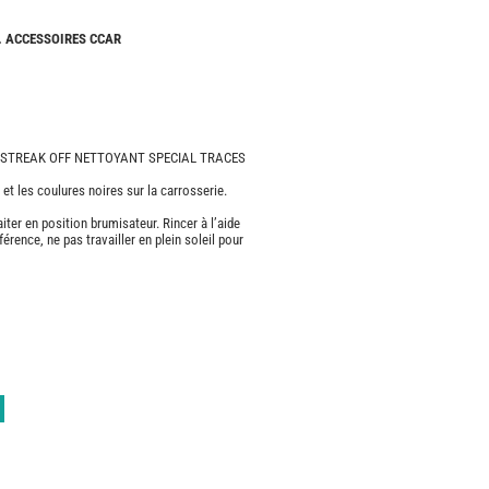
CAMPING-
CARS
. ACCESSOIRES CCAR
NEUFS
CAMPING-
CAR
ADRIA
 STREAK OFF NETTOYANT SPECIAL TRACES
CAMPING-
CAR
et les coulures noires sur la carrosserie.
BENIMAR
aiter en position brumisateur. Rincer à l’aide
CAMPING-
rence, ne pas travailler en plein soleil pour
CAR
CARADO
CAMPING-
CAR
FLEURETTE
CAMPING-
CAR
ITINEO
CAMPING-
CARS
OCCASION