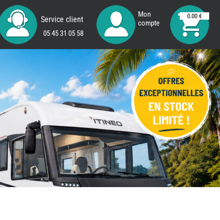
Mon
0.00 €
Service client
compte
05 45 31 05 58
REMY
FRERES