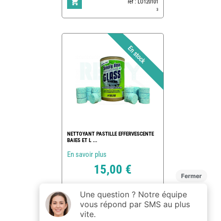
ref : LO120101
3
NETTOYANT PASTILLE EFFERVESCENTE
BAIES ET L ...
En savoir plus
15,00 €
ref : 172445
4