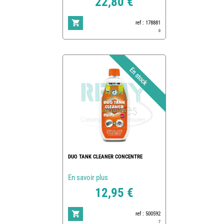
22,80 €
ref : 178881
0
DUO TANK CLEANER CONCENTRE
En savoir plus
12,95 €
ref : 500592
7