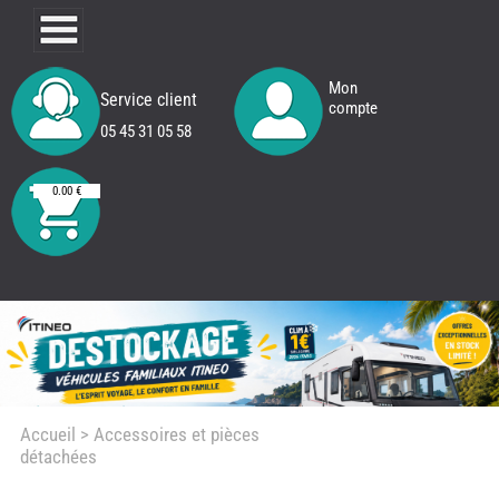
Mon
Service client
compte
05 45 31 05 58
0.00 €
Accueil
> Accessoires et pièces
détachées