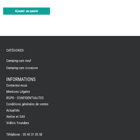
TABLE
ASPIR
Ajouter au panier
-
LAVA
CAME
GPS-
RADI
CHAU
ET
CHAU
EAU
CATÉGORIES
CLIMA
ET
Camping-cars neuf
GLACI
Camping-cars occasion
ENERG
EQUI
INFORMATIONS
INTER
EXTER
Contactez-nous
Mentions Légales
FRON
RUNN
RGPD - CONFIDENTIALITES
GAZ
Conditions générales de ventes
Actualités
HUILE
-
Atelier et SAV
TRAI
-
Vidéos Youtubes
ADDIT
IMPRE
Téléphone : 05 45 31 05 58
3D