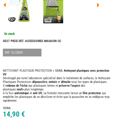
FOUR
DREA
FOUR
FLOR
FOUR
FREE
FOUR
En stock
NOMA
NATIO
GS27 PIECE DET. ACCESSOIRES MAGASIN CC
FOUR
ROBE
REF: CL120241
FOUR
OCCA
ADRI
NETTOYANT PLASTIQUE PROTECTION + 500ML
Nettoyant plastiques avec protection
UV
BURS
Développé par notre laboratoire spécialisé dans le traitement de surfaces, le Nettoyant
CARA
Plastiques Protection+
dépoussière
,
nettoie
et
détache
tous les types de plastiques.
Il
redonne de l'éclat
aux plastiques ternes et
préserve
l'aspect
des
KARM
plastiques
neufs
plus longtemps.
MOBI
A la fois
antistatique
et
anti-UV
, sa formule innovante laisse un
film protecteur
qui
empêche les plastiques de se décolorer et évite que la poussière ne se redépose trop
PILOT
rapidement.
ACCE
500ML
14,90 €
ALAR
ARTS
DE
LA