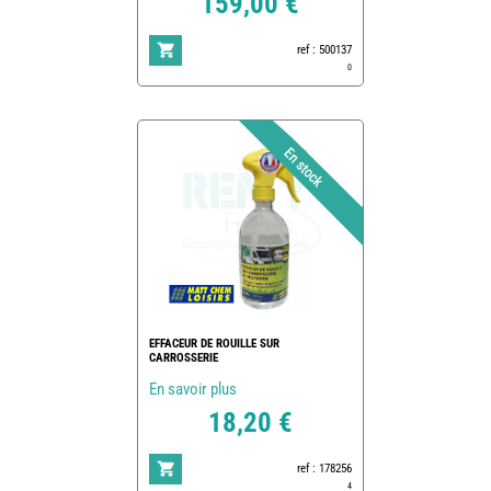
159,00 €
ref : 500137
0
EFFACEUR DE ROUILLE SUR
CARROSSERIE
En savoir plus
18,20 €
ref : 178256
4