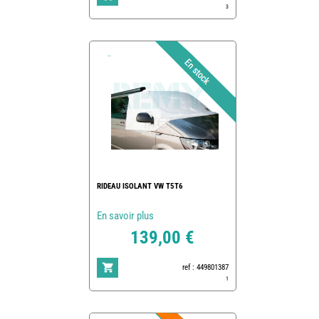
3
RIDEAU ISOLANT VW T5T6
En savoir plus
139,00 €
ref : 449801387
1