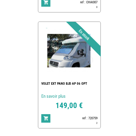
ref : CHAI007
0
VOLET EXT PANO BJD AP 06 OPT
En savoir plus
149,00 €
ref : 720759
2