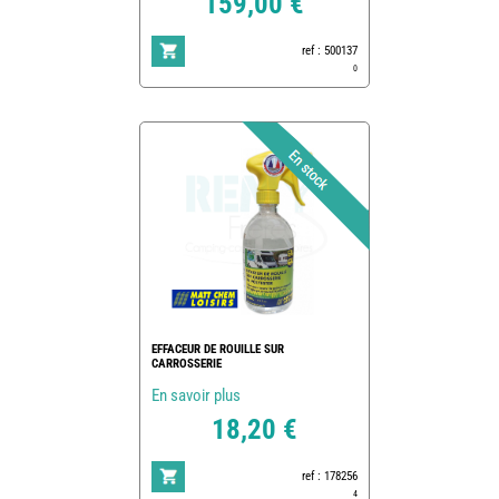
159,00 €
ref : 500137
0
EFFACEUR DE ROUILLE SUR
CARROSSERIE
En savoir plus
18,20 €
ref : 178256
4