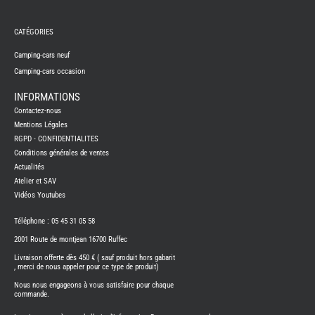
REMY
FRERES
CATÉGORIES
CAMPING-
CARS
NEUFS
Camping-cars neuf
Camping-cars occasion
CAMPING-
CAR
ADRIA
INFORMATIONS
CAMPING-
Contactez-nous
CAR
BENIMAR
Mentions Légales
RGPD - CONFIDENTIALITES
CAMPING-
CAR
Conditions générales de ventes
CARADO
Actualités
CAMPING-
CAR
Atelier et SAV
FLEURETTE
Vidéos Youtubes
CAMPING-
CAR
ITINEO
Téléphone : 05 45 31 05 58
CAMPING-
2001 Route de montjean 16700 Ruffec
CARS
OCCASION
Livraison offerte dès 450 € ( sauf produit hors gabarit
, merci de nous appeler pour ce type de produit)
CAMPING-
CAR
Nous nous engageons à vous satisfaire pour chaque
CARADO
commande.
FOURGONS/VANS