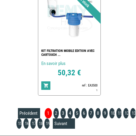
KIT FILTRATION MOBILE EDITION AVEC
CARTOUCH ...
En savoir plus
50,32 €
ref : EA3500
1
Précédent
1
2
3
4
5
6
7
8
9
10
11
12
13
15
16
17
18
19
Suivant