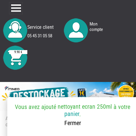
Mon
Service client
compte
05 45 31 05 58
9.90 €
nettoyant ecran 250ml
Vous avez ajouté
à votre
panier
.
Accueil
> Accessoires et pièces
Fermer
détachées