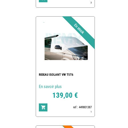
3
RIDEAU ISOLANT VW T5T6
En savoir plus
139,00 €
ref : 449801387
1