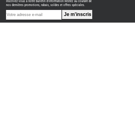
Inscrivez-vous à notre bulletin d'information Restez au courant de
NEUFS
nos dernières promotions, rabais, soldes et offres spéciales.
FOURGON
BENIMAR
FOURGON
DREAMER
FOURGON
FLORIUM
FOURGON
FREEDO
FOURGON
NOMADE
NATION
FOURGON
ROBETA
FOURGONS/VANS
OCCASION
ADRIA
BURSTNER
CARADO
KARMANN
MOBIL
PILOTE
ACCESSOIRES