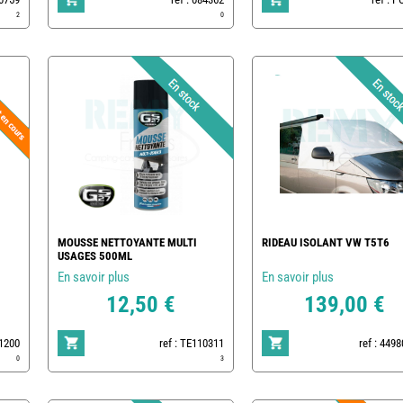
2
0
MOUSSE NETTOYANTE MULTI
RIDEAU ISOLANT VW T5T6
USAGES 500ML
En savoir plus
En savoir plus
12,50 €
139,00 €
01200
ref : TE110311
ref : 449
0
3