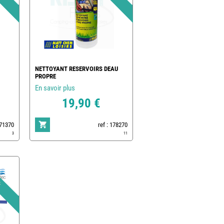
NETTOYANT RESERVOIRS DEAU
PROPRE
En savoir plus
19,90 €
171370
ref : 178270
3
11