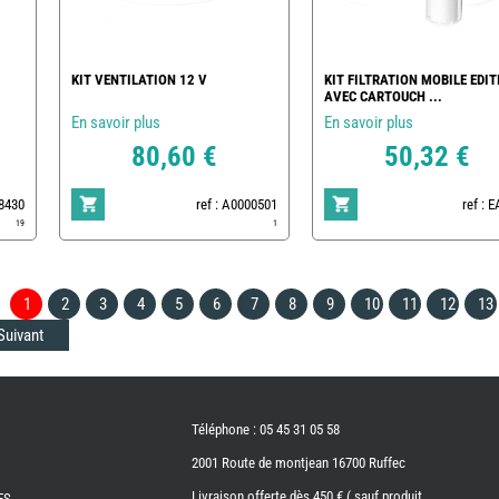
KIT VENTILATION 12 V
KIT FILTRATION MOBILE EDIT
AVEC CARTOUCH ...
En savoir plus
En savoir plus
80,60 €
50,32 €
78430
ref : A0000501
ref : 
19
1
1
2
3
4
5
6
7
8
9
10
11
12
13
Suivant
Téléphone : 05 45 31 05 58
2001 Route de montjean 16700 Ruffec
Livraison offerte dès 450 € ( sauf produit
ES