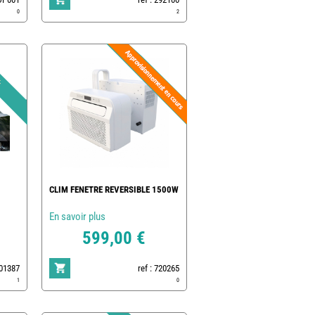
0
2
CLIM FENETRE REVERSIBLE 1500W
En savoir plus
599,00 €
801387
ref : 720265
1
0