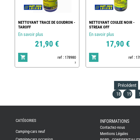
NETTOYANT TRACE DE GOUDRON -
NETTOYANT COULEE NOIR -
TAROFF
STREAK OFF
En savoir plus
En savoir plus
21,90 €
17,90 €
ref : 178980
ref : 1
3
Précédent
18
19
REMY
FRERES
CATÉGORIES
INFORMATIONS
Contactez-nous
CAMPING-
Camping-cars neuf
CARS
Mentions Légales
NEUFS
Camping-cars occasion
RGPD - CONFIDENTIALIT