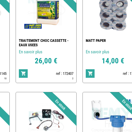
TRAITEMENT CHOC CASSETTE -
MATT PAPER
EAUX USEES
En savoir plus
En savoir plus
26,00 €
14,00 €
1145
ref : 172407
ref : 
10
2