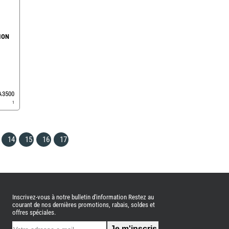
ION
EA3500
1
14
15
16
17
Inscrivez-vous à notre bulletin d'information Restez au
courant de nos dernières promotions, rabais, soldes et
offres spéciales.