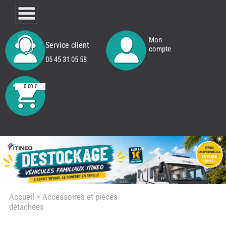
Mon
Service client
compte
05 45 31 05 58
0.00 €
Accueil
> Accessoires et pièces
détachées