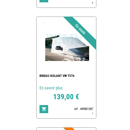
3
RIDEAU ISOLANT VW T5T6
En savoir plus
139,00 €
ref : 449801387
1