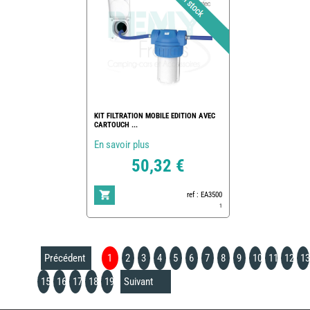
KIT FILTRATION MOBILE EDITION AVEC
CARTOUCH ...
En savoir plus
50,32 €
ref : EA3500
1
Précédent
1
2
3
4
5
6
7
8
9
10
11
12
13
15
16
17
18
19
Suivant