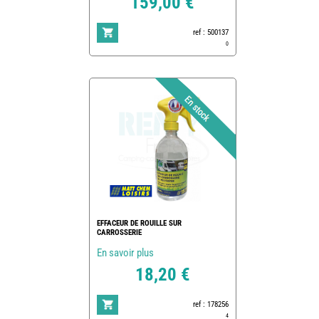
159,00 €
ref : 500137
0
EFFACEUR DE ROUILLE SUR
CARROSSERIE
En savoir plus
18,20 €
ref : 178256
4