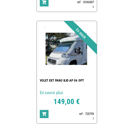
ref : CHAI007
0
VOLET EXT PANO BJD AP 06 OPT
En savoir plus
149,00 €
ref : 720759
2