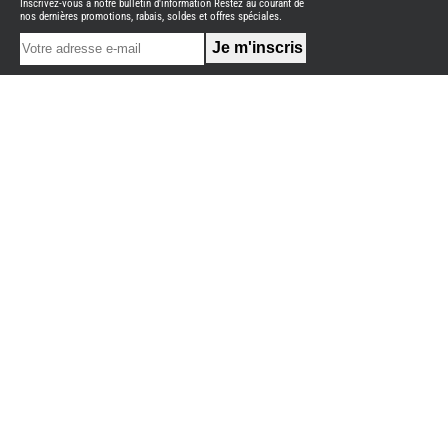
Inscrivez-vous à notre bulletin d'information Restez au courant de
NEUFS
nos dernières promotions, rabais, soldes et offres spéciales.
FOURGON
BENIMAR
FOURGON
DREAMER
FOURGON
FLORIUM
FOURGON
FREEDO
FOURGON
NOMADE
NATION
FOURGON
ROBETA
FOURGONS/VANS
OCCASION
BURSTNER
CARADO
KARMANN
MOBIL
PILOTE
ACCESSOIRES
ALARME