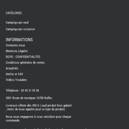
REMY
FRERES
CATÉGORIES
CAMPING-
CARS
NEUFS
Camping-cars neuf
Camping-cars occasion
CAMPING-
CAR
ADRIA
INFORMATIONS
CAMPING-
Contactez-nous
CAR
BENIMAR
Mentions Légales
RGPD - CONFIDENTIALITES
CAMPING-
CAR
Conditions générales de ventes
CARADO
Actualités
CAMPING-
CAR
Atelier et SAV
FLEURETTE
Vidéos Youtubes
CAMPING-
CAR
ITINEO
Téléphone : 05 45 31 05 58
CAMPING-
2001 Route de montjean 16700 Ruffec
CARS
OCCASION
Livraison offerte dès 450 € ( sauf produit hors gabarit
, merci de nous appeler pour ce type de produit)
CAMPING-
CAR
Nous nous engageons à vous satisfaire pour chaque
CARADO
commande.
FOURGONS/VANS