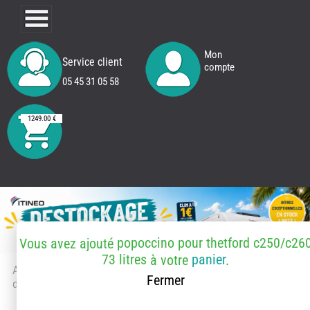
Mon
Service client
compte
05 45 31 05 58
1249.00 €
popoccino pour thetford c250/c26
Vous avez ajouté
73 litres
panier
à votre
.
Accueil
> Accessoires et pièces
Fermer
détachées