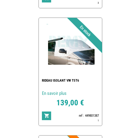
3
RIDEAU ISOLANT VW T5T6
En savoir plus
139,00 €
ref : 449801387
1