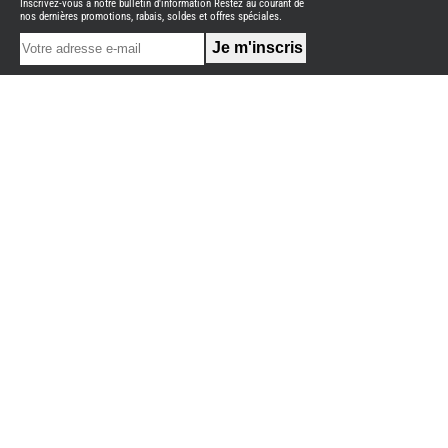
Inscrivez-vous à notre bulletin d'information Restez au courant de
NEUFS
nos dernières promotions, rabais, soldes et offres spéciales.
FOURGON
BENIMAR
FOURGON
DREAMER
FOURGON
FLORIUM
FOURGON
FREEDO
FOURGON
NOMADE
NATION
FOURGON
ROBETA
FOURGONS/VANS
OCCASION
ADRIA
BURSTNER
CARADO
KARMANN
MOBIL
PILOTE
ACCESSOIRES