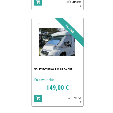
ref : CHAI007
0
VOLET EXT PANO BJD AP 06 OPT
En savoir plus
149,00 €
ref : 720759
2