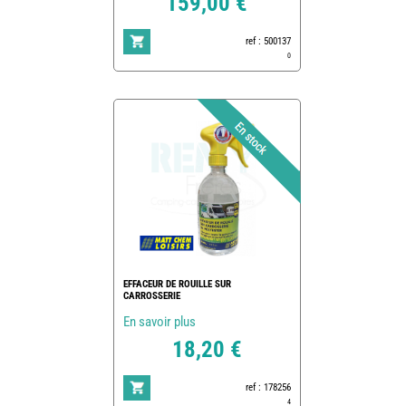
159,00 €
ref : 500137
0
EFFACEUR DE ROUILLE SUR
CARROSSERIE
En savoir plus
18,20 €
ref : 178256
4