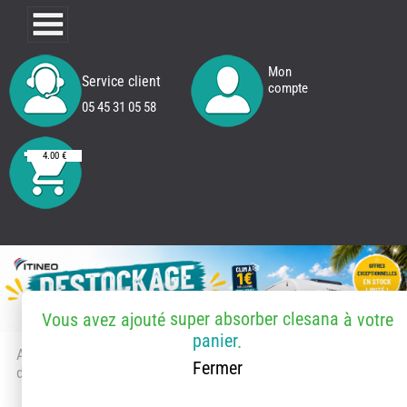
Mon
Service client
compte
05 45 31 05 58
4.00 €
super absorber clesana
Vous avez ajouté
à votre
panier
.
Accueil
> Accessoires et pièces
Fermer
détachées