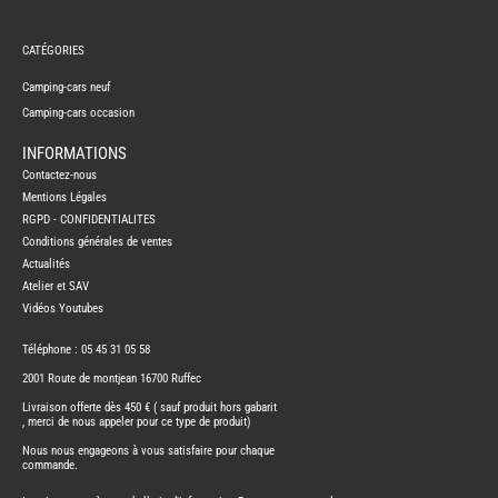
REMY
FRERES
CATÉGORIES
CAMPING-
CARS
NEUFS
Camping-cars neuf
Camping-cars occasion
CAMPING-
CAR
ADRIA
INFORMATIONS
CAMPING-
Contactez-nous
CAR
BENIMAR
Mentions Légales
RGPD - CONFIDENTIALITES
CAMPING-
CAR
Conditions générales de ventes
CARADO
Actualités
CAMPING-
CAR
Atelier et SAV
FLEURETTE
Vidéos Youtubes
CAMPING-
CAR
ITINEO
Téléphone : 05 45 31 05 58
CAMPING-
2001 Route de montjean 16700 Ruffec
CARS
OCCASION
Livraison offerte dès 450 € ( sauf produit hors gabarit
, merci de nous appeler pour ce type de produit)
CAMPING-
CAR
Nous nous engageons à vous satisfaire pour chaque
CARADO
commande.
FOURGONS/VANS