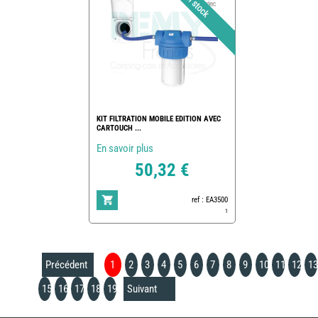
KIT FILTRATION MOBILE EDITION AVEC
CARTOUCH ...
En savoir plus
50,32 €
ref : EA3500
1
Précédent
1
2
3
4
5
6
7
8
9
10
11
12
13
15
16
17
18
19
Suivant