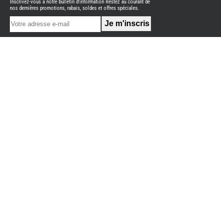
Inscrivez-vous à notre bulletin d'information Restez au courant de
NEUFS
nos dernières promotions, rabais, soldes et offres spéciales.
FOURGON
BENIMAR
FOURGON
DREAMER
FOURGON
FLORIUM
FOURGON
FREEDO
FOURGON
NOMADE
NATION
FOURGON
ROBETA
FOURGONS/VANS
OCCASION
ADRIA
BURSTNER
CARADO
KARMANN
MOBIL
PILOTE
ACCESSOIRES