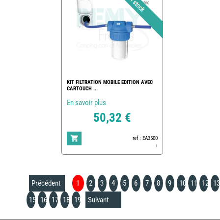
KIT FILTRATION MOBILE EDITION AVEC
CARTOUCH ...
En savoir plus
50,32 €
ref : EA3500
1
Précédent
1
2
3
4
5
6
7
8
9
10
11
12
13
15
16
17
18
19
Suivant