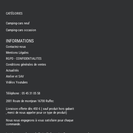
REMY
FRERES
CATÉGORIES
CAMPING-
CARS
NEUFS
Camping-cars neuf
Camping-cars occasion
CAMPING-
CAR
ADRIA
INFORMATIONS
CAMPING-
Contactez-nous
CAR
BENIMAR
Mentions Légales
RGPD - CONFIDENTIALITES
CAMPING-
CAR
Conditions générales de ventes
CARADO
Actualités
CAMPING-
CAR
Atelier et SAV
FLEURETTE
Vidéos Youtubes
CAMPING-
CAR
ITINEO
Téléphone : 05 45 31 05 58
CAMPING-
2001 Route de montjean 16700 Ruffec
CARS
OCCASION
Livraison offerte dès 450 € ( sauf produit hors gabarit
, merci de nous appeler pour ce type de produit)
CAMPING-
CAR
Nous nous engageons à vous satisfaire pour chaque
CARADO
commande.
FOURGONS/VANS