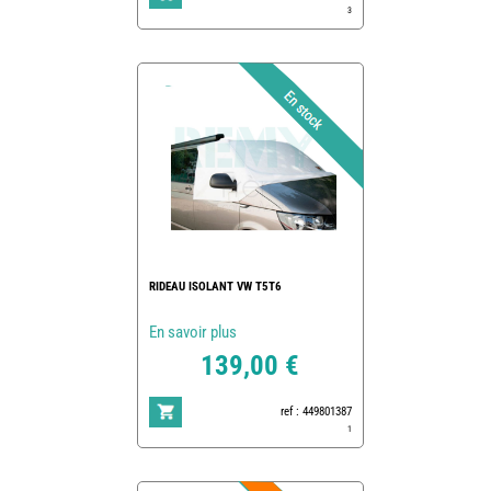
3
RIDEAU ISOLANT VW T5T6
En savoir plus
139,00 €
ref : 449801387
1