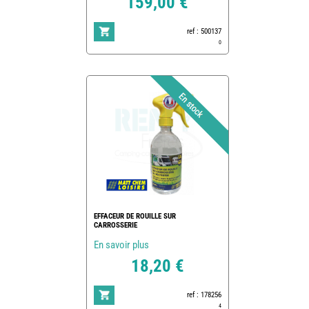
159,00 €
ref : 500137
0
EFFACEUR DE ROUILLE SUR
CARROSSERIE
En savoir plus
18,20 €
ref : 178256
4