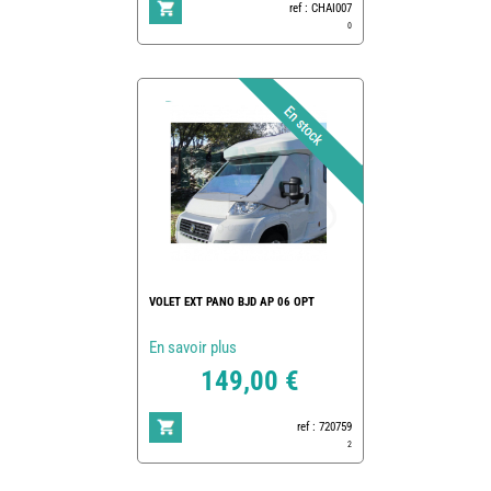
ref : CHAI007
0
VOLET EXT PANO BJD AP 06 OPT
En savoir plus
149,00 €
ref : 720759
2