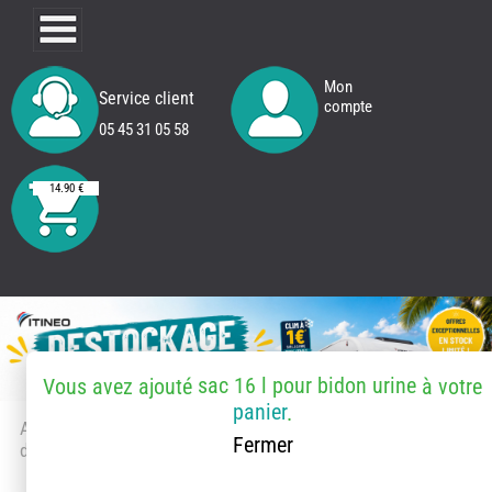
Mon
Service client
compte
05 45 31 05 58
14.90 €
sac 16 l pour bidon urine
Vous avez ajouté
à votre
panier
.
Accueil
> Accessoires et pièces
Fermer
détachées