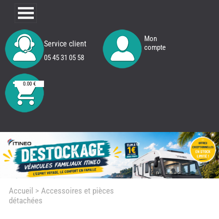
Mon
Service client
compte
05 45 31 05 58
0.00 €
Accueil
> Accessoires et pièces
détachées