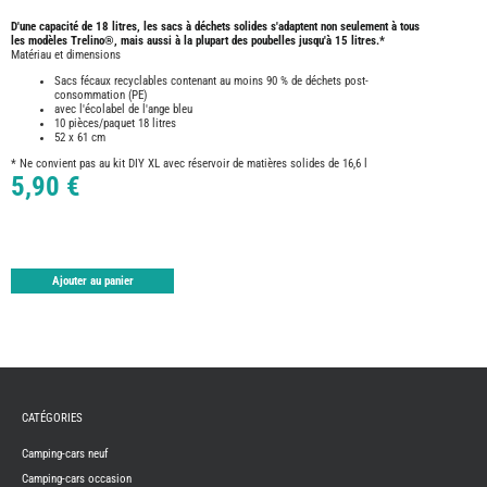
TABLE
D'une capacité de 18 litres, les sacs à déchets solides s'adaptent non seulement à tous
ASPIR
les modèles Trelino®, mais aussi à la plupart des poubelles
jusqu'à 15 litres.*
-
Matériau et dimensions
LAVA
Sacs fécaux recyclables contenant au moins 90 % de déchets post-
CAME
GPS-
consommation (PE)
RADI
avec l'écolabel de l'ange bleu
10 pièces/paquet 18 litres
CHAU
52 x 61 cm
ET
CHAU
* Ne convient pas au kit DIY XL avec réservoir de matières solides de 16,6 l
EAU
5,90 €
CLIMA
ET
GLACI
ENERG
EQUI
Ajouter au panier
INTER
EXTER
FRON
RUNN
GAZ
HUILE
-
TRAI
CATÉGORIES
-
ADDIT
Camping-cars neuf
IMPRE
3D
Camping-cars occasion