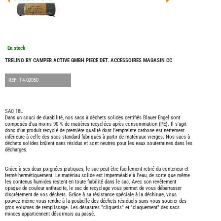
FOUR
DREA
FOUR
FLOR
FOUR
FREE
En stock
FOUR
NOMA
TRELINO BY CAMPER ACTIVE GMBH PIECE DET. ACCESSOIRES MAGASIN CC
NATIO
FOUR
REF: T4-02050
ROBE
FOUR
OCCA
SAC 18L
ADRI
Dans un souci de durabilité, nos sacs à déchets solides certifiés Blauer Engel sont
composés d'au moins 90 % de matières recyclées après consommation (PE). Il s'agit
BURS
donc d'un produit recyclé de première qualité dont l'empreinte carbone est nettement
inférieure à celle des sacs standard fabriqués à partir de matériaux vierges. Nos sacs à
CARA
déchets solides brûlent sans résidus et sont neutres pour les eaux souterraines dans les
décharges.
KARM
MOBI
Grâce à ses deux poignées pratiques, le sac peut être facilement retiré du conteneur et
PILOT
fermé hermétiquement. Le matériau solide est imperméable à l'eau, de sorte que même
ACCE
les contenus humides restent en toute fiabilité dans le sac. Avec son revêtement
opaque de couleur anthracite, le sac de recyclage vous permet de vous débarrasser
discrètement de vos déchets. Grâce à sa résistance spéciale à la déchirure, vous
ALAR
pouvez même vous rendre à la poubelle des déchets résiduels sans vous soucier des
ARTS
gros volumes de remplissage. Les désastres "cliquetis" et "claquement" des sacs
DE
minces appartiennent désormais au passé.
LA