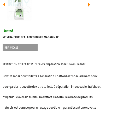
FOUR
DREA
FOUR
FLOR
FOUR
FREE
FOUR
En stock
NOMA
NATIO
MOVERA PIECE DET. ACCESSOIRES MAGASIN CC
FOUR
ROBE
REF: 500626
FOUR
OCCA
ADRI
Separation Toilet Bowl Cleaner
SEPARATION TOILET BOWL CLEANER
BURS
CARA
Bowl Cleaner pour toilette à séparation Thetford est spécialement conçu
KARM
MOBI
pour garder la cuvette de votre toilette à séparation impeccable, fraîche et
PILOT
ACCE
hygiénique avec un minimum d'effort. Sa formule à base de produits
ALAR
naturels est conçue pour un usage quotidien, garantissant une cuvette
ARTS
DE
LA