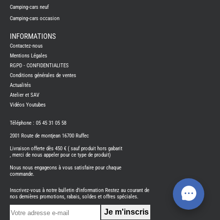
PORTE
Camping-cars neuf
VELO
-
Camping-cars occasion
ATTEL
PROD
INFORMATIONS
ENTRE
Contactez-nous
REFRI
Mentions Légales
SUMO
RGPD - CONFIDENTIALITES
SPRIN
-
Conditions générales de ventes
SUSPE
Actualités
TELEV
Atelier et SAV
SUPPO
CONN
Vidéos Youtubes
THET
PIECE
Téléphone : 05 45 31 05 58
DETAC
2001 Route de montjean 16700 Ruffec
TOILE
SECH
-
Livraison offerte dès 450 € ( sauf produit hors gabarit
TRELI
, merci de nous appeler pour ce type de produit)
-
ARWI
Nous nous engageons à vous satisfaire pour chaque
commande.
TRAI
DE
L
Inscrivez-vous à notre bulletin d'information Restez au courant de
EAU
nos dernières promotions, rabais, soldes et offres spéciales.
EVE
L'IN
CAM