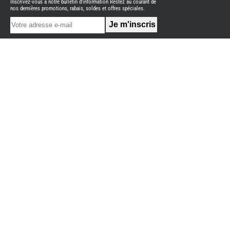
Inscrivez-vous à notre bulletin d'information Restez au courant de
NEUFS
nos dernières promotions, rabais, soldes et offres spéciales.
FOURGON
BENIMAR
FOURGON
DREAMER
FOURGON
FLORIUM
FOURGON
FREEDO
FOURGON
NOMADE
NATION
FOURGON
ROBETA
FOURGONS/VANS
OCCASION
ADRIA
BURSTNER
CARADO
KARMANN
MOBIL
PILOTE
ACCESSOIRES