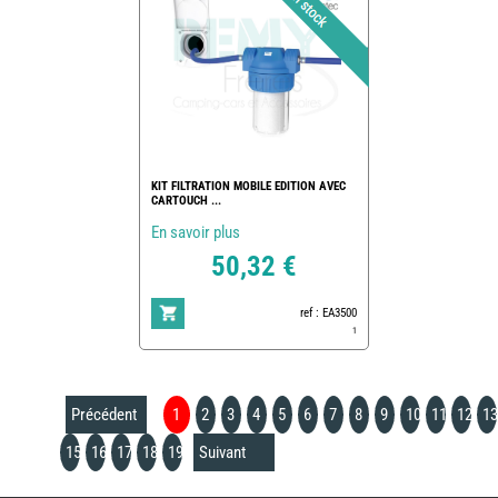
KIT FILTRATION MOBILE EDITION AVEC
CARTOUCH ...
En savoir plus
50,32 €
ref : EA3500
1
Précédent
1
2
3
4
5
6
7
8
9
10
11
12
13
15
16
17
18
19
Suivant