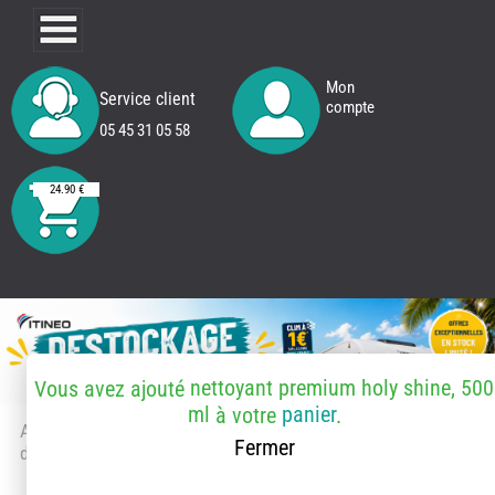
Mon
Service client
compte
05 45 31 05 58
24.90 €
nettoyant premium holy shine, 500
Vous avez ajouté
ml
panier
à votre
.
Accueil
> Accessoires et pièces
Fermer
détachées