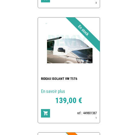
3
RIDEAU ISOLANT VW T5T6
En savoir plus
139,00 €
ref : 449801387
1