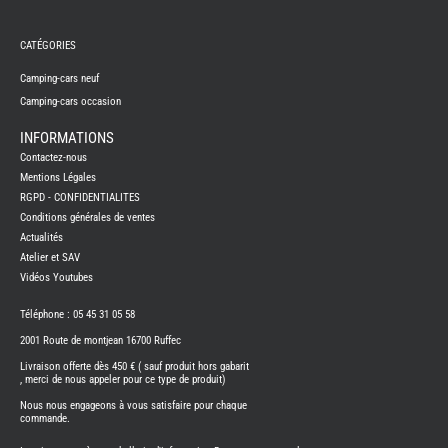
REMY
FRERES
CATÉGORIES
CAMPING-
CARS
NEUFS
Camping-cars neuf
Camping-cars occasion
CAMPING-
CAR
ADRIA
INFORMATIONS
CAMPING-
Contactez-nous
CAR
BENIMAR
Mentions Légales
RGPD - CONFIDENTIALITES
CAMPING-
CAR
Conditions générales de ventes
CARADO
Actualités
CAMPING-
CAR
Atelier et SAV
FLEURETTE
Vidéos Youtubes
CAMPING-
CAR
ITINEO
Téléphone : 05 45 31 05 58
CAMPING-
2001 Route de montjean 16700 Ruffec
CARS
OCCASION
Livraison offerte dès 450 € ( sauf produit hors gabarit
, merci de nous appeler pour ce type de produit)
CAMPING-
CAR
Nous nous engageons à vous satisfaire pour chaque
CARADO
commande.
FOURGONS/VANS