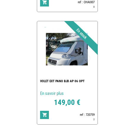
ref : CHAI007
0
VOLET EXT PANO BJD AP 06 OPT
En savoir plus
149,00 €
ref : 720759
2