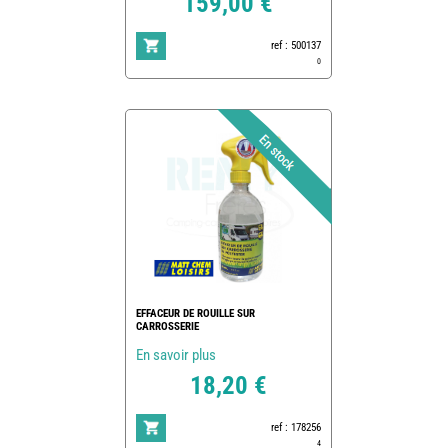
159,00 €
ref : 500137
0
EFFACEUR DE ROUILLE SUR
CARROSSERIE
En savoir plus
18,20 €
ref : 178256
4