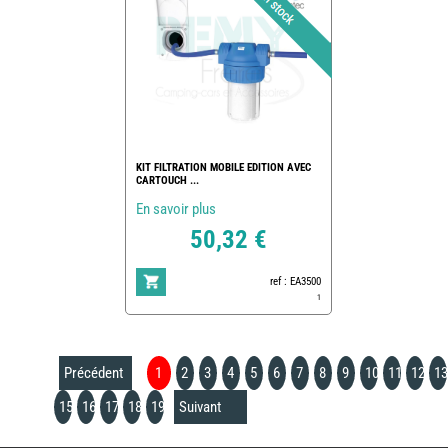
KIT FILTRATION MOBILE EDITION AVEC
CARTOUCH ...
En savoir plus
50,32 €
ref : EA3500
1
Précédent
1
2
3
4
5
6
7
8
9
10
11
12
13
15
16
17
18
19
Suivant