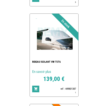
3
RIDEAU ISOLANT VW T5T6
En savoir plus
139,00 €
ref : 449801387
1