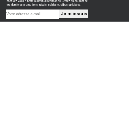
Inscrivez-vous à notre bulletin d'information Restez au courant de
NEUFS
nos dernières promotions, rabais, soldes et offres spéciales.
FOURGON
BENIMAR
FOURGON
DREAMER
FOURGON
FLORIUM
FOURGON
FREEDO
FOURGON
NOMADE
NATION
FOURGON
ROBETA
FOURGONS/VANS
OCCASION
ADRIA
BURSTNER
CARADO
KARMANN
MOBIL
PILOTE
ACCESSOIRES