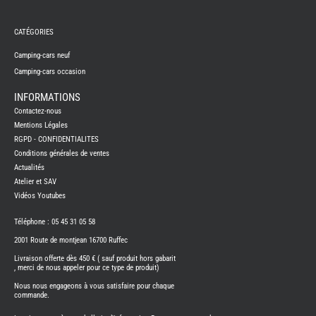
REMY
FRERES
CATÉGORIES
CAMPING-
CARS
NEUFS
Camping-cars neuf
Camping-cars occasion
CAMPING-
CAR
ADRIA
INFORMATIONS
CAMPING-
Contactez-nous
CAR
BENIMAR
Mentions Légales
RGPD - CONFIDENTIALITES
CAMPING-
CAR
Conditions générales de ventes
CARADO
Actualités
CAMPING-
CAR
Atelier et SAV
FLEURETTE
Vidéos Youtubes
CAMPING-
CAR
ITINEO
Téléphone : 05 45 31 05 58
CAMPING-
2001 Route de montjean 16700 Ruffec
CARS
OCCASION
Livraison offerte dès 450 € ( sauf produit hors gabarit
, merci de nous appeler pour ce type de produit)
CAMPING-
CAR
Nous nous engageons à vous satisfaire pour chaque
CARADO
commande.
FOURGONS/VANS