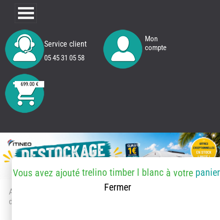
Mon
Service client
compte
05 45 31 05 58
699.00 €
trelino timber l blanc
panier
Vous avez ajouté
à votre
Fermer
Accueil
> Accessoires et pièces
détachées