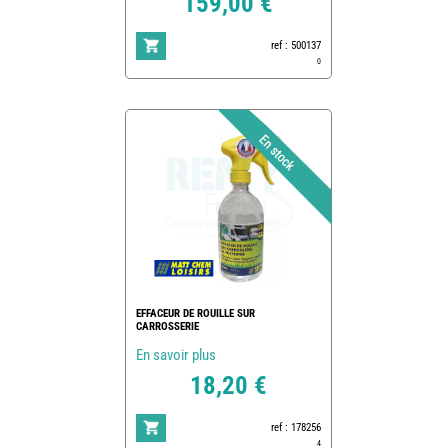
159,00 €
ref : 500137
0
EFFACEUR DE ROUILLE SUR
CARROSSERIE
En savoir plus
18,20 €
ref : 178256
4