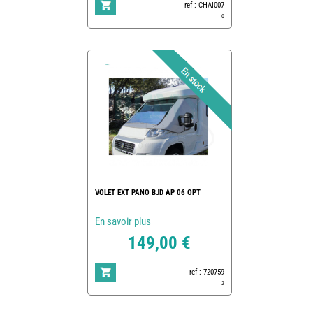
ref : CHAI007
0
VOLET EXT PANO BJD AP 06 OPT
En savoir plus
149,00 €
ref : 720759
2