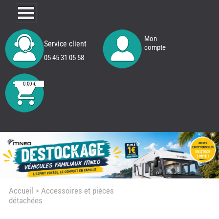
Mon
Service client
compte
05 45 31 05 58
0.00 €
Accueil
> Accessoires et pièces
détachées