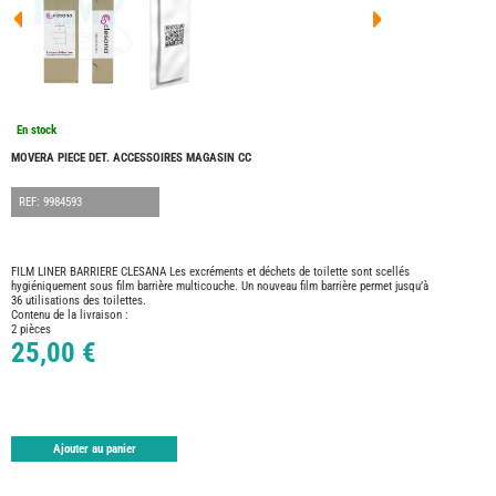
FOUR
DREA
FOUR
FLOR
FOUR
FREE
FOUR
En stock
NOMA
NATIO
MOVERA PIECE DET. ACCESSOIRES MAGASIN CC
FOUR
ROBE
REF: 9984593
FOUR
OCCA
BURS
FILM LINER BARRIERE CLESANA Les excréments et déchets de toilette sont scellés
hygiéniquement sous film barrière multicouche. Un nouveau film barrière permet jusqu’à
CARA
36 utilisations des toilettes.
KARM
Contenu de la livraison :
MOBI
2 pièces
25,00 €
PILOT
ACCE
ALAR
ARTS
Ajouter au panier
DE
LA
TABLE