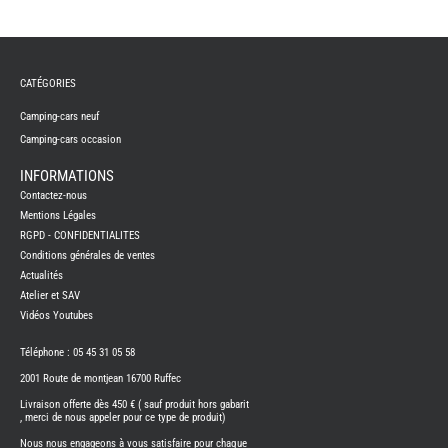
ASPIR
-
LAVA
CAME
GPS-
RADI
CATÉGORIES
CHAU
ET
Camping-cars neuf
CHAU
EAU
Camping-cars occasion
CLIMA
ET
INFORMATIONS
GLACI
Contactez-nous
ENERG
Mentions Légales
EQUI
RGPD - CONFIDENTIALITES
INTER
EXTER
Conditions générales de ventes
FRON
Actualités
RUNN
Atelier et SAV
GAZ
Vidéos Youtubes
HUILE
-
Téléphone : 05 45 31 05 58
TRAI
-
ADDIT
2001 Route de montjean 16700 Ruffec
IMPRE
Livraison offerte dès 450 € ( sauf produit hors gabarit
3D
, merci de nous appeler pour ce type de produit)
PORTE
Nous nous engageons à vous satisfaire pour chaque
VELO