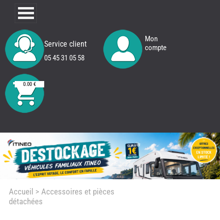
Mon
Service client
compte
05 45 31 05 58
0.00 €
Accueil
> Accessoires et pièces
détachées