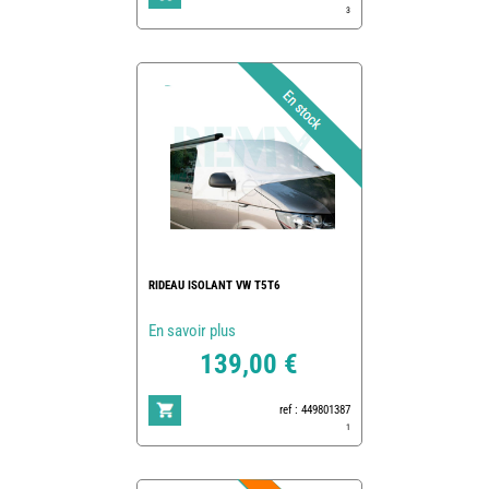
3
RIDEAU ISOLANT VW T5T6
En savoir plus
139,00 €
ref : 449801387
1