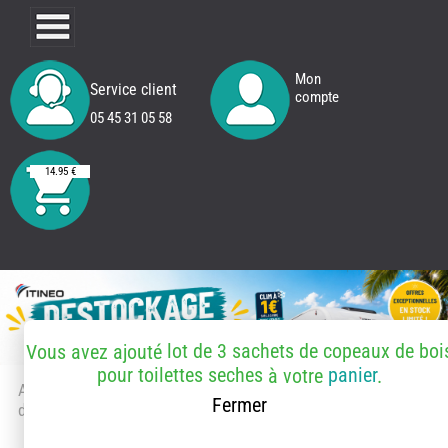
Mon
Service client
compte
05 45 31 05 58
14.95 €
lot de 3 sachets de copeaux de boi
Vous avez ajouté
pour toilettes seches
panier
à votre
.
Accueil
> Accessoires et pièces
Fermer
détachées