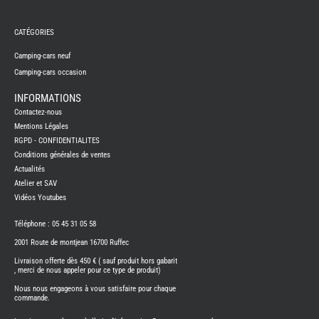
REMY
FRERES
CATÉGORIES
CAMPING-
CARS
NEUFS
Camping-cars neuf
Camping-cars occasion
CAMPING-
CAR
ADRIA
INFORMATIONS
CAMPING-
Contactez-nous
CAR
BENIMAR
Mentions Légales
RGPD - CONFIDENTIALITES
CAMPING-
CAR
Conditions générales de ventes
CARADO
Actualités
CAMPING-
CAR
Atelier et SAV
FLEURETTE
Vidéos Youtubes
CAMPING-
CAR
ITINEO
Téléphone : 05 45 31 05 58
CAMPING-
2001 Route de montjean 16700 Ruffec
CARS
OCCASION
Livraison offerte dès 450 € ( sauf produit hors gabarit
, merci de nous appeler pour ce type de produit)
CAMPING-
CAR
Nous nous engageons à vous satisfaire pour chaque
CARADO
commande.
FOURGONS/VANS