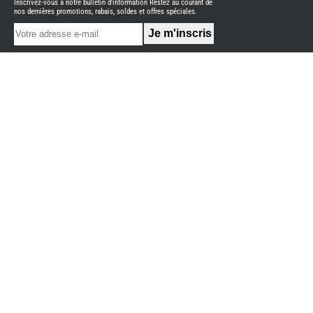
Inscrivez-vous à notre bulletin d'information Restez au courant de
NEUFS
nos dernières promotions, rabais, soldes et offres spéciales.
FOURGON
BENIMAR
FOURGON
DREAMER
FOURGON
FLORIUM
FOURGON
FREEDO
FOURGON
NOMADE
NATION
FOURGON
ROBETA
FOURGONS/VANS
OCCASION
BURSTNER
CARADO
KARMANN
MOBIL
PILOTE
ACCESSOIRES
ALARME