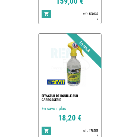
159,00 €
ref : 500137
0
EFFACEUR DE ROUILLE SUR
CARROSSERIE
En savoir plus
18,20 €
ref : 178256
4