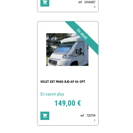
ref : CHAI007
0
VOLET EXT PANO BJD AP 06 OPT
En savoir plus
149,00 €
ref : 720759
2