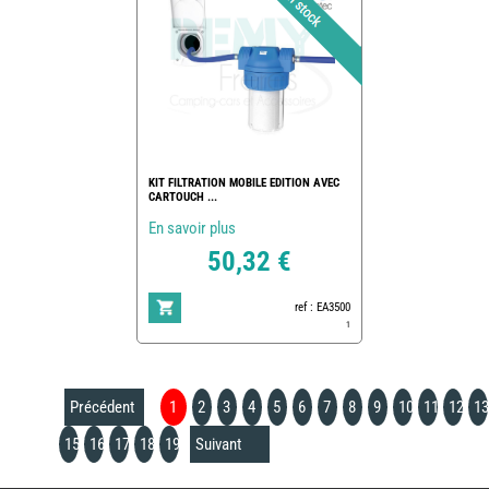
KIT FILTRATION MOBILE EDITION AVEC
CARTOUCH ...
En savoir plus
50,32 €
ref : EA3500
1
Précédent
1
2
3
4
5
6
7
8
9
10
11
12
13
15
16
17
18
19
Suivant