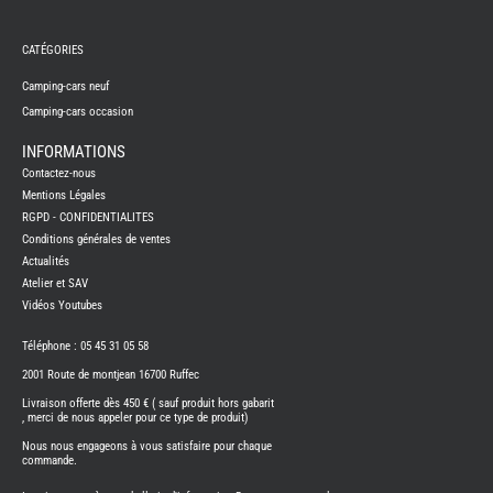
REMY
FRERES
CATÉGORIES
CAMPING-
CARS
NEUFS
Camping-cars neuf
Camping-cars occasion
CAMPING-
CAR
ADRIA
INFORMATIONS
CAMPING-
Contactez-nous
CAR
BENIMAR
Mentions Légales
RGPD - CONFIDENTIALITES
CAMPING-
CAR
Conditions générales de ventes
CARADO
Actualités
CAMPING-
CAR
Atelier et SAV
FLEURETTE
Vidéos Youtubes
CAMPING-
CAR
ITINEO
Téléphone : 05 45 31 05 58
CAMPING-
2001 Route de montjean 16700 Ruffec
CARS
OCCASION
Livraison offerte dès 450 € ( sauf produit hors gabarit
, merci de nous appeler pour ce type de produit)
CAMPING-
CAR
Nous nous engageons à vous satisfaire pour chaque
CARADO
commande.
FOURGONS/VANS