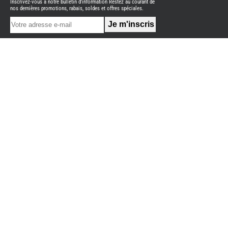
Inscrivez-vous à notre bulletin d'information Restez au courant de
NEUFS
nos dernières promotions, rabais, soldes et offres spéciales.
FOURGON
BENIMAR
FOURGON
DREAMER
FOURGON
FLORIUM
FOURGON
FREEDO
FOURGON
NOMADE
NATION
FOURGON
ROBETA
FOURGONS/VANS
OCCASION
ADRIA
BURSTNER
CARADO
KARMANN
MOBIL
PILOTE
ACCESSOIRES