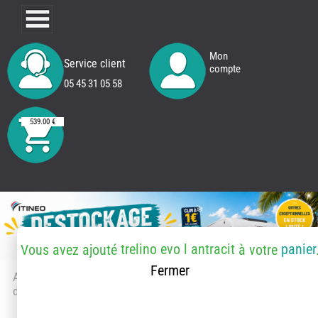
Mon
Service client
compte
05 45 31 05 58
539.00 €
trelino evo l antracit
panier
Vous avez ajouté
à votre
Fermer
Accueil
> Accessoires et pièces
détachées