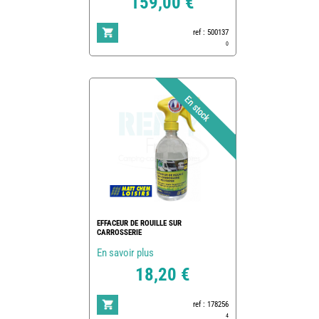
159,00 €
ref : 500137
0
EFFACEUR DE ROUILLE SUR
CARROSSERIE
En savoir plus
18,20 €
ref : 178256
4