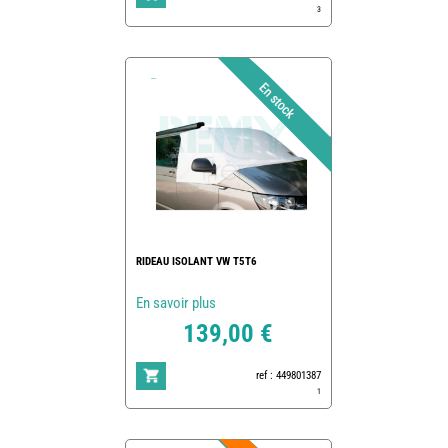
3
RIDEAU ISOLANT VW T5T6
En savoir plus
139,00 €
ref : 449801387
1