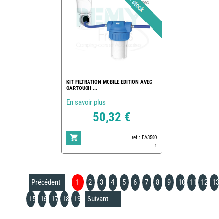
KIT FILTRATION MOBILE EDITION AVEC
CARTOUCH ...
En savoir plus
50,32 €
ref : EA3500
1
Précédent
1
2
3
4
5
6
7
8
9
10
11
12
13
15
16
17
18
19
Suivant