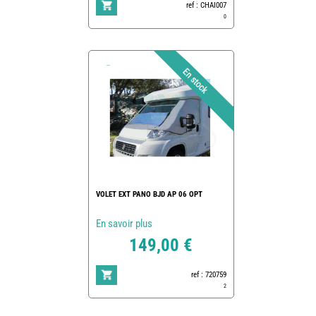
ref : CHAI007
0
VOLET EXT PANO BJD AP 06 OPT
En savoir plus
149,00 €
ref : 720759
2