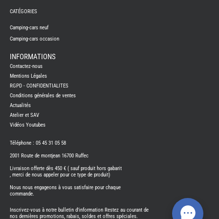
PORTE
VELO
CATÉGORIES
-
ATTEL
Camping-cars neuf
PROD
ENTRE
Camping-cars occasion
REFRI
INFORMATIONS
SUMO
Contactez-nous
SPRIN
-
Mentions Légales
SUSPE
RGPD - CONFIDENTIALITES
TELEV
Conditions générales de ventes
SUPPO
CONN
Actualités
THET
Atelier et SAV
PIECE
DETAC
Vidéos Youtubes
TOILE
SECH
Téléphone : 05 45 31 05 58
-
TRELI
2001 Route de montjean 16700 Ruffec
-
ARWI
Livraison offerte dès 450 € ( sauf produit hors gabarit
TRAI
, merci de nous appeler pour ce type de produit)
DE
L
Nous nous engageons à vous satisfaire pour chaque
EAU
commande.
EVE
L'IN
Inscrivez-vous à notre bulletin d'information Restez au courant de
CAM
nos dernières promotions, rabais, soldes et offres spéciales.