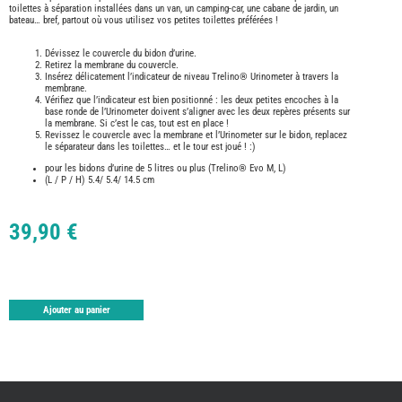
TABLE
toilettes à séparation installées dans un van, un camping-car, une cabane de jardin, un
bateau… bref, partout où vous utilisez vos petites toilettes préférées !
ASPIR
-
LAVA
Dévissez le couvercle du bidon d’urine.
Retirez la membrane du couvercle.
CAME
Insérez délicatement l’indicateur de niveau Trelino® Urinometer à travers la
GPS-
RADI
membrane.
Vérifiez que l’indicateur est bien positionné : les deux petites encoches à la
CHAU
base ronde de l’Urinometer doivent s’aligner avec les deux repères présents sur
ET
la membrane. Si c’est le cas, tout est en place !
CHAU
Revissez le couvercle avec la membrane et l’Urinometer sur le bidon, replacez
EAU
le séparateur dans les toilettes… et le tour est joué ! :)
CLIMA
pour les bidons d’urine de 5 litres ou plus (Trelino® Evo M, L)
ET
(L / P / H) 5.4/ 5.4/ 14.5 cm
GLACI
ENERG
EQUI
39,90 €
INTER
EXTER
FRON
RUNN
GAZ
Ajouter au panier
HUILE
-
TRAI
-
ADDIT
IMPRE
3D