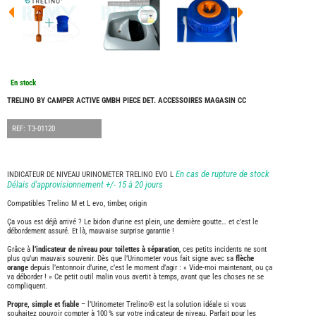
FOUR
DREA
FOUR
FLOR
FOUR
FREE
FOUR
En stock
NOMA
NATIO
TRELINO BY CAMPER ACTIVE GMBH PIECE DET. ACCESSOIRES MAGASIN CC
FOUR
ROBE
REF: T3-01120
FOUR
OCCA
ADRI
En cas de rupture de stock
INDICATEUR DE NIVEAU URINOMETER TRELINO EVO L
BURS
Délais d'approvisionnement +/- 15 à 20 jours
CARA
Compatibles Trelino M et L evo, timber, origin
KARM
Ça vous est déjà arrivé ? Le bidon d’urine est plein, une dernière goutte… et c’est le
MOBI
débordement assuré. Et là, mauvaise surprise garantie !
PILOT
Grâce à
l’indicateur de niveau pour toilettes à séparation
, ces petits incidents ne sont
plus qu’un mauvais souvenir. Dès que l’Urinometer vous fait signe avec sa
flèche
ACCE
orange
depuis l’entonnoir d’urine, c’est le moment d’agir : « Vide-moi maintenant, ou ça
va déborder ! » Ce petit outil malin vous avertit à temps, avant que les choses ne se
ALAR
compliquent.
ARTS
DE
Propre, simple et fiable
– l’Urinometer Trelino® est la solution idéale si vous
LA
souhaitez pouvoir compter à 100 % sur votre indicateur de niveau. Parfait pour les