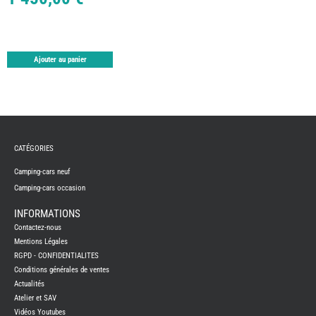
TABLE
ASPIR
-
LAVA
CAME
Ajouter au panier
GPS-
RADI
CHAU
ET
CHAU
EAU
CLIMA
ET
GLACI
CATÉGORIES
ENERG
Camping-cars neuf
EQUI
INTER
Camping-cars occasion
EXTER
FRON
INFORMATIONS
RUNN
Contactez-nous
GAZ
Mentions Légales
HUILE
RGPD - CONFIDENTIALITES
-
TRAI
Conditions générales de ventes
-
ADDIT
Actualités
Atelier et SAV
IMPRE
3D
Vidéos Youtubes