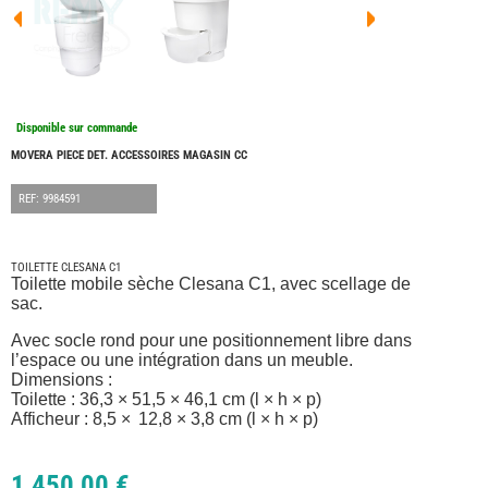
FOUR
DREA
FOUR
FLOR
FOUR
FREE
FOUR
Disponible sur commande
NOMA
NATIO
MOVERA PIECE DET. ACCESSOIRES MAGASIN CC
FOUR
ROBE
REF: 9984591
FOUR
OCCA
ADRI
TOILETTE CLESANA C1
Toilette mobile sèche Clesana C1, avec scellage de
BURS
sac.
CARA
KARM
Avec socle rond pour une positionnement libre dans
MOBI
l’espace ou une intégration dans un meuble.
PILOT
Dimensions :
Toilette : 36,3 × 51,5 × 46,1 cm (l × h × p)
ACCE
Afficheur : 8,5 × 12,8 × 3,8 cm (l × h × p)
ALAR
ARTS
DE
1 450,00 €
LA