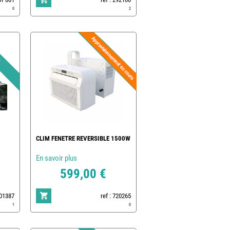
0
2
CLIM FENETRE REVERSIBLE 1500W
En savoir plus
599,00 €
801387
ref : 720265
1
0