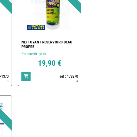
NETTOYANT RESERVOIRS DEAU
PROPRE
En savoir plus
19,90 €
171370
ref : 178270
3
11