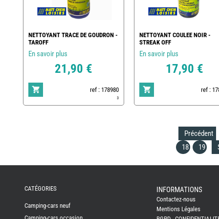
NETTOYANT TRACE DE GOUDRON -
NETTOYANT COULEE NOIR -
TAROFF
STREAK OFF
En savoir plus
En savoir plus
21,90 €
17,90 €
ref : 178980
ref : 1
3
Précédent
18
19
REMY
FRERES
CATÉGORIES
INFORMATIONS
Contactez-nous
CAMPING-
Camping-cars neuf
CARS
Mentions Légales
NEUFS
Camping-cars occasion
RGPD - CONFIDENTIALIT