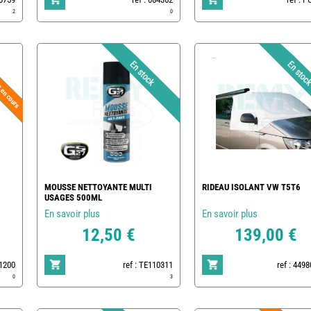
2
0
MOUSSE NETTOYANTE MULTI
RIDEAU ISOLANT VW T5T6
USAGES 500ML
En savoir plus
En savoir plus
12,50 €
139,00 €
01200
ref : TE110311
ref : 449
0
3