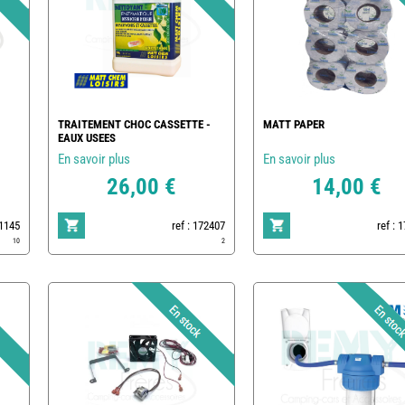
TRAITEMENT CHOC CASSETTE -
MATT PAPER
EAUX USEES
En savoir plus
En savoir plus
26,00 €
14,00 €
1145
ref : 172407
ref : 
10
2