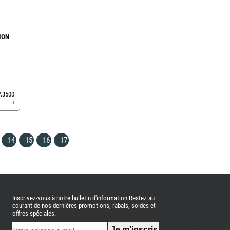
ION
EA3500
1
14
15
16
17
Inscrivez-vous à notre bulletin d'information Restez au
courant de nos dernières promotions, rabais, soldes et
offres spéciales.