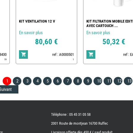
KIT VENTILATION 12 V
KIT FILTRATION MOBILE EDIT
AVEC CARTOUCH ...
En savoir plus
En savoir plus
80,60 €
50,32 €
78430
ref : A0000501
ref : 
19
1
1
2
3
4
5
6
7
8
9
10
11
12
13
Suivant
Téléphone : 05 45 31 05 58
2001 Route de montjean 16700 Ruffec
Livraison offerte dès 450 € ( sauf produit
ES