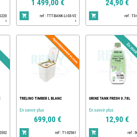
1 499,00 €
24,90 €
 S220
ref : TTT-BANK-LI-03-V2
ref : T3
0
0
E
TRELINO TIMBER L BLANC
URINE TANK FRESH 0.78L
En savoir plus
En savoir plus
699,00 €
12,90 €
02552
ref : T1-02561
ref : 