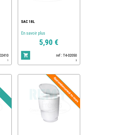
SAC 18L
En savoir plus
5,90 €
-02410
ref : T4-02050
1
3