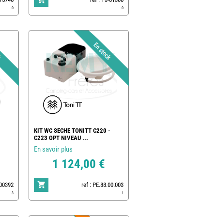
0
0
KIT WC SECHE TONITT C220 -
C223 OPT NIVEAU ...
En savoir plus
1 124,00 €
500392
ref : PE.88.00.003
3
1