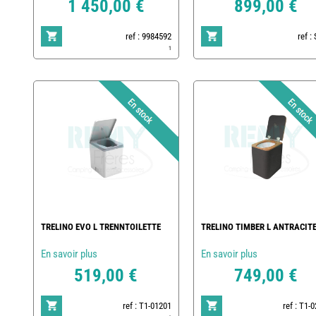
1 450,00 €
899,00 €
ref : 9984592
ref :
1
TRELINO EVO L TRENNTOILETTE
TRELINO TIMBER L ANTRACIT
En savoir plus
En savoir plus
519,00 €
749,00 €
ref : T1-01201
ref : T1-