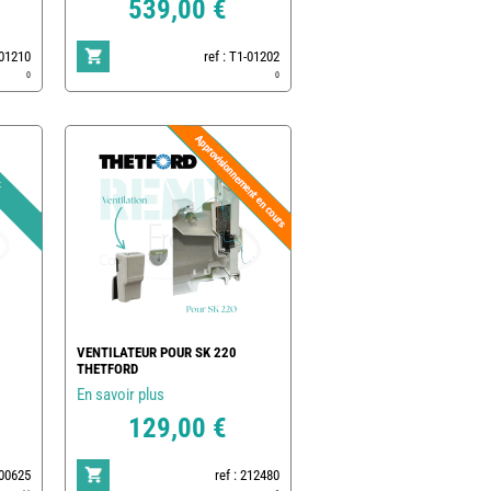
539,00 €
-01210
ref : T1-01202
0
0
VENTILATEUR POUR SK 220
THETFORD
En savoir plus
129,00 €
500625
ref : 212480