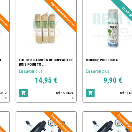
L
LOT DE 3 SACHETS DE COPEAUX DE
MOUSSE POPO BULA
BOIS POUR TO ...
En savoir plus
En savoir plus
14,95 €
9,90 €
02512
ref : 500624
ref : T4
0
0