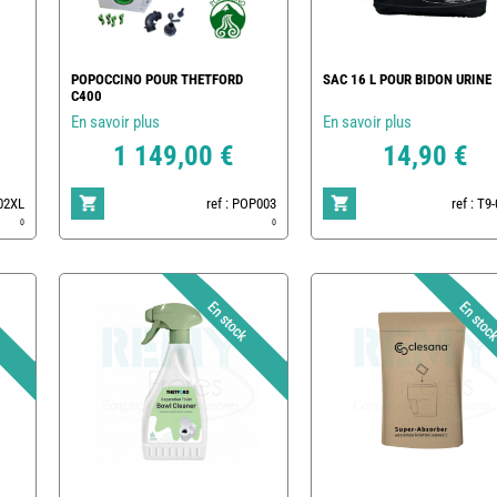
POPOCCINO POUR THETFORD
SAC 16 L POUR BIDON URINE
C400
En savoir plus
En savoir plus
1 149,00 €
14,90 €
002XL
ref : POP003
ref : T9
0
0