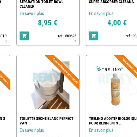
R
SEPARATION TOILET BOWL
SUPER ABSORBER CLESANA
CLEANER
En savoir plus
En savoir plus
8,95 €
4,00 €
R-STR
ref : 500626
ref : 9
1
3
N S
TOILETTE SECHE BLANC PERFECT
TRELINO ADDITIF BIOLOGIQU
VAN
POUR RECIPIENTS ...
En savoir plus
En savoir plus