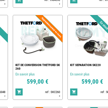
0
3
KIT DE CONVERSION THETFORD SK
KIT SEPARATION SK220
260
En savoir plus
En savoir plus
599,00 €
599,00 €
46048
ref : SKC260
ref : 
2
0