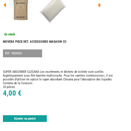
FOUR
DREA
FOUR
FLOR
FOUR
FREE
FOUR
En stock
NOMA
NATIO
MOVERA PIECE DET. ACCESSOIRES MAGASIN CC
FOUR
ROBE
REF: 9984594
FOUR
OCCA
ADRI
SUPER ABSORBER CLESANA Les excréments et déchets de toilette sont scellés
hygiéniquement sous film barrière multicouche. Pour les «petites commissions», il est
BURS
possible d’utiliser en option le super absorbant Clesana pour l’absorption des liquides.
CARA
Contenu de la livraison :
20 pièces
KARM
4,00 €
MOBI
PILOT
ACCE
ALAR
Ajouter au panier
ARTS
DE
LA