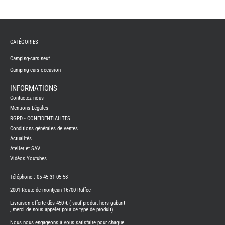
TABLE
ASPIR
-
LAVA
CAME
CATÉGORIES
GPS-
RADI
Camping-cars neuf
CHAU
ET
Camping-cars occasion
CHAU
EAU
INFORMATIONS
CLIMA
ET
Contactez-nous
GLACI
Mentions Légales
ENERG
RGPD - CONFIDENTIALITES
EQUI
Conditions générales de ventes
INTER
EXTER
Actualités
Atelier et SAV
FRON
RUNN
Vidéos Youtubes
GAZ
Téléphone : 05 45 31 05 58
HUILE
-
TRAI
2001 Route de montjean 16700 Ruffec
-
ADDIT
Livraison offerte dès 450 € ( sauf produit hors gabarit
, merci de nous appeler pour ce type de produit)
IMPRE
3D
Nous nous engageons à vous satisfaire pour chaque