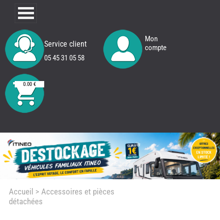
Mon
Service client
compte
05 45 31 05 58
0.00 €
Accueil
> Accessoires et pièces
détachées