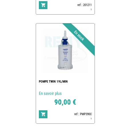
ref : 201211
1
POMPE TWIN 19L/MIN
En savoir plus
90,00 €
ref : PMP390C
1