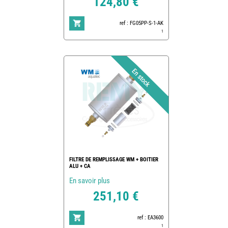
124,80 €
ref : FG05PP-S-1-AK
1
FILTRE DE REMPLISSAGE WM + BOITIER
ALU + CA
En savoir plus
251,10 €
ref : EA3600
1