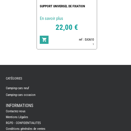
SUPPORT UNIVERSEL DE FIXATION
En savoir plus
22,00 €
ref : EA3610
1
REMY
FRERES
CATÉGORIES
CAMPING-
CARS
NEUFS
Camping-cars neuf
Camping-cars occasion
CAMPING-
CAR
ADRIA
INFORMATIONS
CAMPING-
Contactez-nous
CAR
BENIMAR
Mentions Légales
RGPD - CONFIDENTIALITES
CAMPING-
CAR
Conditions générales de ventes
CARADO