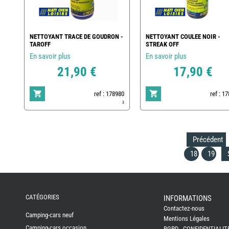
NETTOYANT TRACE DE GOUDRON -
NETTOYANT COULEE NOIR -
TAROFF
STREAK OFF
En savoir plus
En savoir plus
21,90 €
17,90 €
ref : 178980
ref : 1
3
Précédent
18
19
REMY
FRERES
CATÉGORIES
INFORMATIONS
Contactez-nous
CAMPING-
Camping-cars neuf
CARS
Mentions Légales
NEUFS
Camping-cars occasion
RGPD - CONFIDENTIALIT