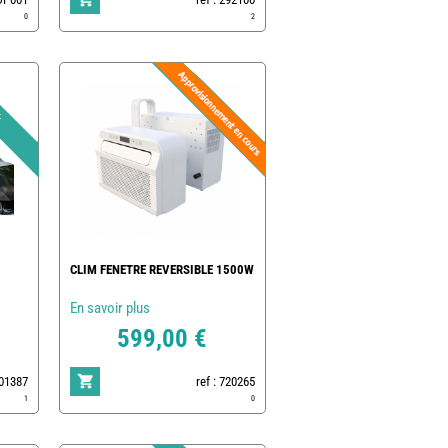
0
2
CLIM FENETRE REVERSIBLE 1500W
En savoir plus
599,00 €
801387
ref : 720265
1
0