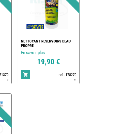
NETTOYANT RESERVOIRS DEAU
PROPRE
En savoir plus
19,90 €
171370
ref : 178270
3
11