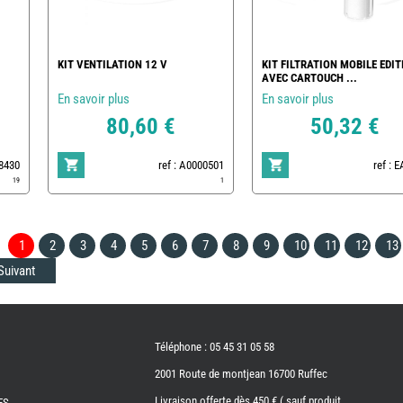
KIT VENTILATION 12 V
KIT FILTRATION MOBILE EDIT
AVEC CARTOUCH ...
En savoir plus
En savoir plus
80,60 €
50,32 €
78430
ref : A0000501
ref : 
19
1
1
2
3
4
5
6
7
8
9
10
11
12
13
Suivant
Téléphone : 05 45 31 05 58
2001 Route de montjean 16700 Ruffec
Livraison offerte dès 450 € ( sauf produit
ES