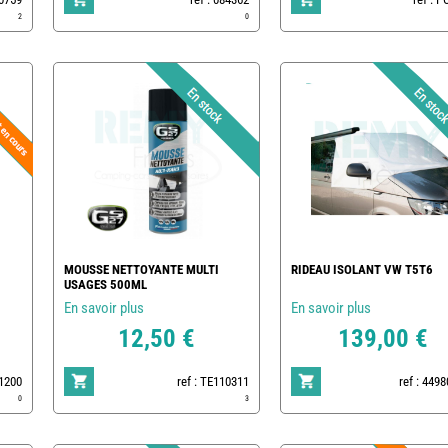
2
0
MOUSSE NETTOYANTE MULTI
RIDEAU ISOLANT VW T5T6
USAGES 500ML
En savoir plus
En savoir plus
12,50 €
139,00 €
01200
ref : TE110311
ref : 449
0
3