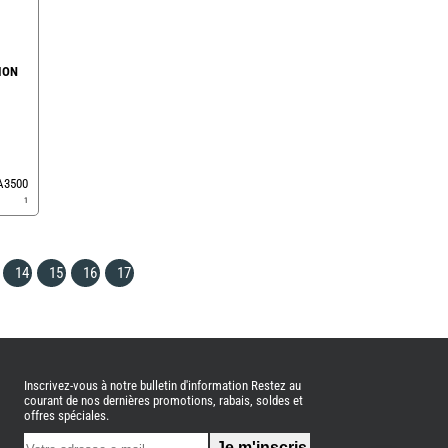
ION
EA3500
1
14
15
16
17
Inscrivez-vous à notre bulletin d'information Restez au
courant de nos dernières promotions, rabais, soldes et
offres spéciales.