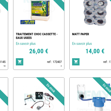
TRAITEMENT CHOC CASSETTE -
MATT PAPER
EAUX USEES
En savoir plus
En savoir plus
26,00 €
14,00 €
1145
ref : 172407
ref : 
10
2