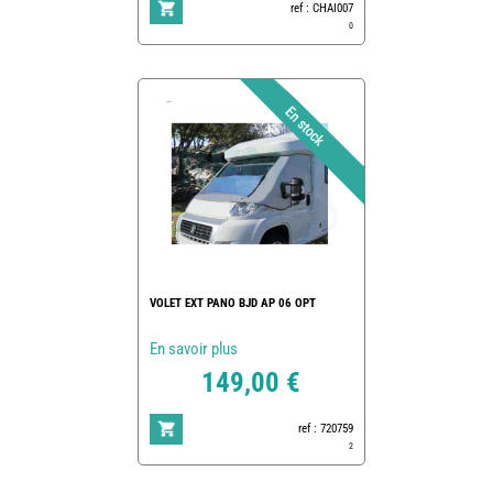
ref : CHAI007
0
VOLET EXT PANO BJD AP 06 OPT
En savoir plus
149,00 €
ref : 720759
2