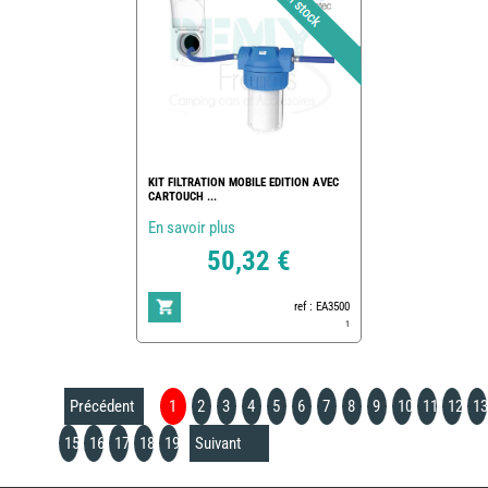
KIT FILTRATION MOBILE EDITION AVEC
CARTOUCH ...
En savoir plus
50,32 €
ref : EA3500
1
Précédent
1
2
3
4
5
6
7
8
9
10
11
12
13
15
16
17
18
19
Suivant