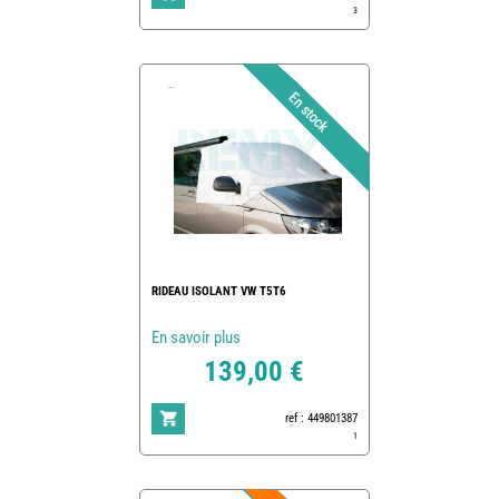
3
RIDEAU ISOLANT VW T5T6
En savoir plus
139,00 €
ref : 449801387
1