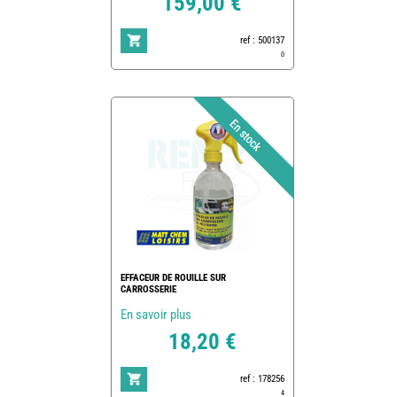
159,00 €
ref : 500137
0
EFFACEUR DE ROUILLE SUR
CARROSSERIE
En savoir plus
18,20 €
ref : 178256
4