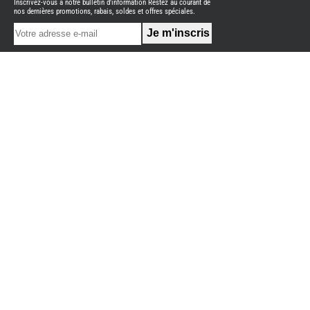
Inscrivez-vous à notre bulletin d'information Restez au courant de
NEUFS
nos dernières promotions, rabais, soldes et offres spéciales.
FOURGON
BENIMAR
FOURGON
DREAMER
FOURGON
FLORIUM
FOURGON
FREEDO
FOURGON
NOMADE
NATION
FOURGON
ROBETA
FOURGONS/VANS
OCCASION
ADRIA
BURSTNER
CARADO
KARMANN
MOBIL
PILOTE
ACCESSOIRES