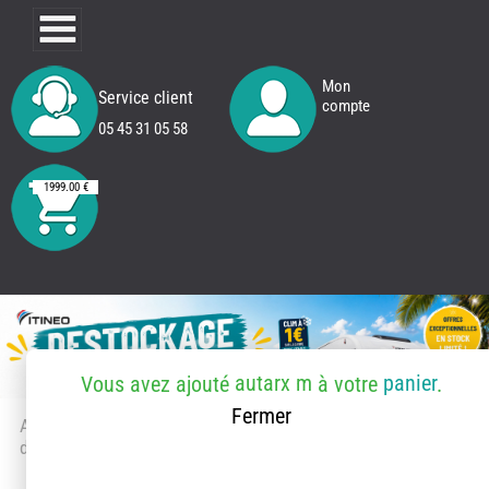
Mon
Service client
compte
05 45 31 05 58
1999.00 €
autarx m
panier
Vous avez ajouté
à votre
.
Fermer
Accueil
> Accessoires et pièces
détachées