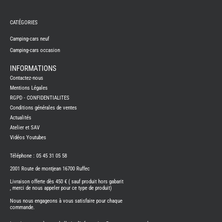
REMY
FRERES
CATÉGORIES
CAMPING-
CARS
NEUFS
Camping-cars neuf
Camping-cars occasion
CAMPING-
CAR
ADRIA
INFORMATIONS
CAMPING-
Contactez-nous
CAR
BENIMAR
Mentions Légales
RGPD - CONFIDENTIALITES
CAMPING-
CAR
Conditions générales de ventes
CARADO
Actualités
CAMPING-
CAR
Atelier et SAV
FLEURETTE
Vidéos Youtubes
CAMPING-
CAR
ITINEO
Téléphone : 05 45 31 05 58
CAMPING-
2001 Route de montjean 16700 Ruffec
CARS
OCCASION
Livraison offerte dès 450 € ( sauf produit hors gabarit
, merci de nous appeler pour ce type de produit)
CAMPING-
CAR
Nous nous engageons à vous satisfaire pour chaque
CARADO
commande.
FOURGONS/VANS