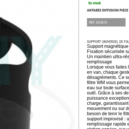
En stock
ANTARES DIFFUSION PIECE
REF: EA3610
SUPPORT UNIVERSEL DE FI
Support magnétique u
Fixation sécurisée s
Un maintien ultra-ré
remplissage
Lorsque vous faites 
en van, chaque geste
désagréments. Ce su
filtre WM vous permet
eau sur toute surfac
outil. Grâce à ses 
puissance exceptionn
charge, garantissant
mouvement ou sur de
besoin de tenir le fi
support improvisé : u
remplissage rapide e