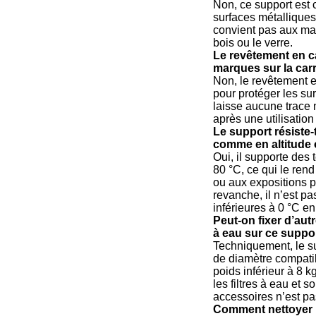
Non, ce support est
surfaces métalliques
convient pas aux mat
bois ou le verre.
Le revêtement en ca
marques sur la car
Non, le revêtement 
pour protéger les sur
laisse aucune trace n
après une utilisatio
Le support résiste-
comme en altitude o
Oui, il supporte des
80 °C, ce qui le ren
ou aux expositions p
revanche, il n’est p
inférieures à 0 °C en 
Peut-on fixer d’aut
à eau sur ce suppo
Techniquement, le su
de diamètre compatib
poids inférieur à 8 k
les filtres à eau et s
accessoires n’est pas
Comment nettoyer l