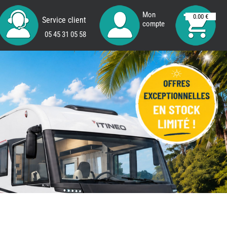
Mon
0.00 €
Service client
compte
05 45 31 05 58
REMY
FRERES