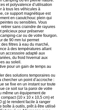
 un camping ou en pleine nature.
es et polyvalence d’utilisation
CAMPING-
 à tous les véhicules à
CAR
ue, ce support magnétique est
CARADO
ement en caoutchouc plein qui
 peintes ou sensibles. Vous
FOURGONS/VA
 retirer sans craindre de rayures
NEUFS
ut précieux pour préserver
e camping-car ou de votre fourgon.
FOURGON
ur de 90 mm lui permet
BENIMAR
rt des filtres à eau du marché,
ance à des températures allant
FOURGON
DREAMER
t un accessoire adapté aux
ariées, du froid hivernal aux
FOURGON
es au soleil.
FLORIUM
itive pour un gain de temps au
FOURGON
ler des solutions temporaires ou
FREEDO
 chercher un point d’accroche :
e se fixe en un instant sur toute
FOURGON
ue ce soit sur la paroi de votre
NOMADE
 ou même un équipement de
NATION
compact (10 x 10 x 10,5 cm) et
 g) le rendent facile à ranger
FOURGON
boîte à outils, prêt à être utilisé
ROBETA