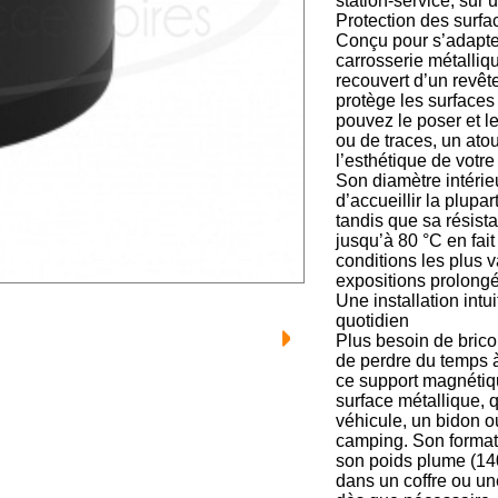
station-service, sur
Protection des surfac
Conçu pour s’adapter
carrosserie métalliq
recouvert d’un revêt
protège les surfaces
pouvez le poser et le
ou de traces, un ato
l’esthétique de votr
Son diamètre intérie
d’accueillir la plupa
tandis que sa résist
jusqu’à 80 °C en fai
conditions les plus v
expositions prolongé
Une installation intu
quotidien
Plus besoin de brico
de perdre du temps à
ce support magnétiqu
surface métallique, q
véhicule, un bidon
camping. Son format 
son poids plume (140
dans un coffre ou une 