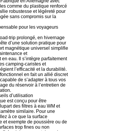
 Fabriqué en Allemagne avec
les comme du plastique renforcé
FOURGONS/VA
OCCASION
 allie robustesse et légèreté pour
ongée sans compromis sur la
ADRIA
pensable pour les voyageurs
BURSTNER
oad-trip prolongé, en hivernage
CARADO
te d’une solution pratique pour
rt magnétique universel simplifie
KARMANN
aintenance et
MOBIL
en eau. Il s’intègre parfaitement
es camping-caristes et
PILOTE
gient l’efficacité et la durabilité.
onctionnel en fait un allié discret
ACCESSOIRES
capable de s’adapter à tous vos
age du réservoir à l’entretien de
ALARME
ation.
eils d’utilisation
ARTS
ue est conçu pour être
DE
LA
lupart des filtres à eau WM et
TABLE
amètre similaire. Pour une
illez à ce que la surface
ASPIRATEUR
re et exempte de poussière ou de
-
urfaces trop fines ou non
LAVAGE