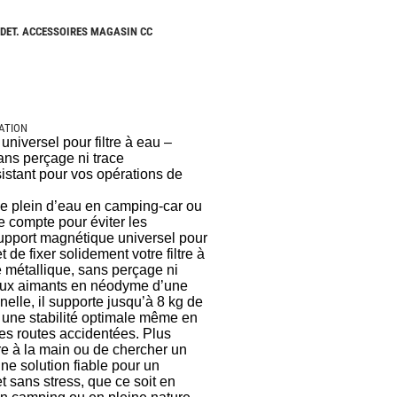
CAMPING-
CARS
 DET. ACCESSOIRES MAGASIN CC
NEUFS
CAMPING-
CAR
ADRIA
XATION
CAMPING-
niversel pour filtre à eau –
CAR
ans perçage ni trace
BENIMAR
sistant pour vos opérations de
CAMPING-
CAR
le plein d’eau en camping-car ou
CARADO
 compte pour éviter les
pport magnétique universel pour
CAMPING-
 de fixer solidement votre filtre à
CAR
e métallique, sans perçage ni
FLEURETTE
deux aimants en néodyme d’une
elle, il supporte jusqu’à 8 kg de
CAMPING-
 une stabilité optimale même en
CAR
s routes accidentées. Plus
ITINEO
ltre à la main ou de chercher un
ne solution fiable pour un
CAMPING-
t sans stress, que ce soit en
CARS
OCCASION