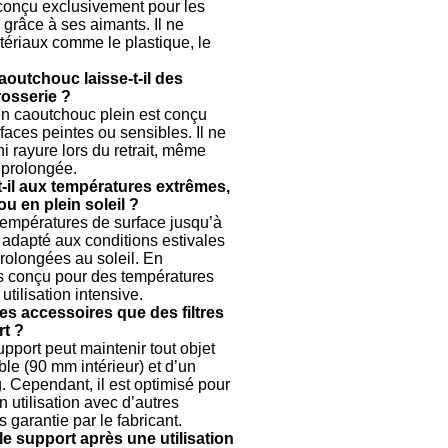
 conçu exclusivement pour les
TRAITEMENT
 grâce à ses aimants. Il ne
-
ériaux comme le plastique, le
ADDITIF
outchouc laisse-t-il des
IMPRESSION
rosserie ?
3D
en caoutchouc plein est conçu
faces peintes ou sensibles. Il ne
PORTE-
VELOS
i rayure lors du retrait, même
-
n prolongée.
ATTELAGE
t-il aux températures extrêmes,
u en plein soleil ?
PRODUIT
 températures de surface jusqu’à
ENTRETIEN
d adapté aux conditions estivales
rolongées au soleil. En
REFRIGERATE
as conçu pour des températures
utilisation intensive.
SUMO
res accessoires que des filtres
SPRING
rt ?
-
pport peut maintenir tout objet
SUSPENSION
le (90 mm intérieur) et d’un
TELEVISEUR-
g. Cependant, il est optimisé pour
SUPPORT-
on utilisation avec d’autres
CONNECTIQU
 garantie par le fabricant.
e support après une utilisation