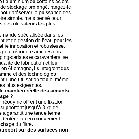
l’aluminium ou certains aciers
 de stockage prolongé, rangez-le
CAMERA-
é pour préserver la puissance des
GPS-
ire simple, mais pensé pour
RADIO
 des utilisateurs les plus
CHAUFFAGE
ET
emande spécialisée dans les
CHAUFFE
nt et de gestion de l’eau pour les
EAU
 allie innovation et robustesse.
s pour répondre aux besoins
CLIMATISATI
ing-caristes et caravaniers, se
ET
ualité de fabrication et leur
GLACIERE
 en Allemagne, ils intègrent des
amme et des technologies
ENERGIE
tir une utilisation fiable, même
les plus exigeantes.
EQUIPEMENT
 de maintien réelle des aimants
INTERIEUR-
lage ?
EXTERIEUR
 néodyme offrent une fixation
supportant jusqu’à 8 kg de
FRONT
RUNNER
la garantit une tenue ferme
cidentées ou en mouvement,
GAZ
chage du filtre.
 support sur des surfaces non
HUILES
-