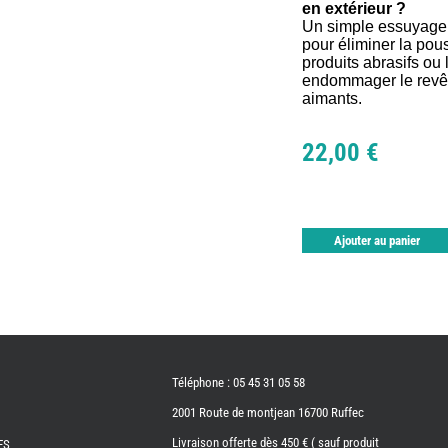
en extérieur ?
Un simple essuyage a
pour éliminer la pous
produits abrasifs ou 
endommager le revê
aimants.
22,00 €
Ajouter au panier
Téléphone : 05 45 31 05 58
2001 Route de montjean 16700 Ruffec
Livraison offerte dès 450 € ( sauf produit
ES