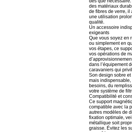
dès que nécessaire.
des matériaux durab
de fibres de verre, il
une utilisation prol
qualité.
Un accessoire indis
exigeants
Que vous soyez en r
ou simplement en quê
vos étapes, ce suppo
vos opérations de m
d’approvisionnement 
dans l’équipement d
caravaniers qui privilé
Son design sobre et f
mais indispensable, 
besoins, du rempliss
votre système de filtr
Compatibilité et cons
Ce support magnétiq
compatible avec la p
autres modèles de di
fixation optimale, ve
métallique soit prop
graisse. Évitez les s