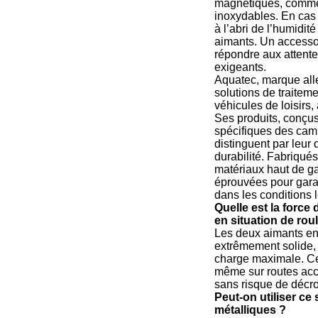
magnétiques, comme 
inoxydables. En cas
à l’abri de l’humidit
aimants. Un accesso
répondre aux attentes
exigeants.
Aquatec, marque all
solutions de traiteme
véhicules de loisirs,
Ses produits, conçu
spécifiques des camp
distinguent par leur q
durabilité. Fabriqués
matériaux haut de g
éprouvées pour garan
dans les conditions 
Quelle est la force
en situation de rou
Les deux aimants en
extrêmement solide, 
charge maximale. Ce
même sur routes ac
sans risque de décro
Peut-on utiliser ce
métalliques ?