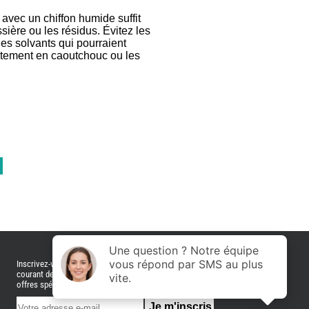
THETFORD
PIECES
vec un chiffon humide suffit
DETACHEES
sière ou les résidus. Évitez les
les solvants qui pourraient
TOILETTE
tement en caoutchouc ou les
SECHE
-
TRELINO
-
ARWINGER
TRAITEMENT
DE
L
EAU
EVENEMENT
L'INSTANT
CAMPER
CONTACT
Inscrivez-vous à notre bulletin d'information Restez au
courant de nos dernières promotions, rabais, soldes et
offres spéciales.