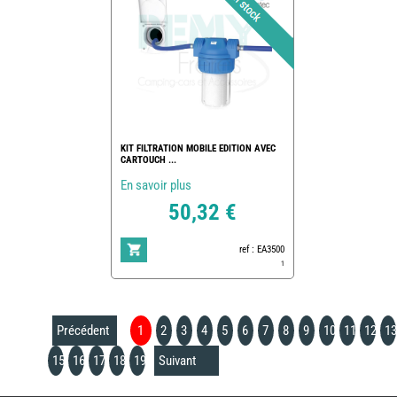
KIT FILTRATION MOBILE EDITION AVEC
CARTOUCH ...
En savoir plus
50,32 €
ref : EA3500
1
Précédent
1
2
3
4
5
6
7
8
9
10
11
12
13
15
16
17
18
19
Suivant