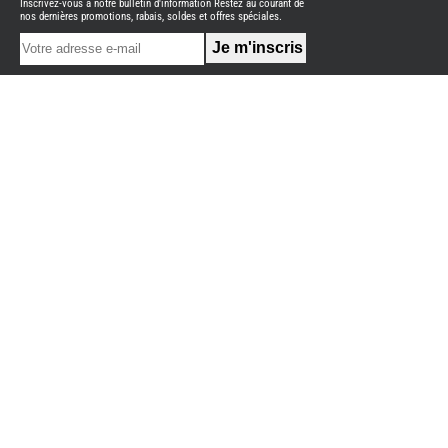
Inscrivez-vous à notre bulletin d'information Restez au courant de
NEUFS
nos dernières promotions, rabais, soldes et offres spéciales.
FOURGON
BENIMAR
FOURGON
DREAMER
FOURGON
FLORIUM
FOURGON
FREEDO
FOURGON
NOMADE
NATION
FOURGON
ROBETA
FOURGONS/VANS
OCCASION
ADRIA
BURSTNER
CARADO
KARMANN
MOBIL
PILOTE
ACCESSOIRES