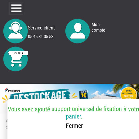
Mon
Service client
compte
05 45 31 05 58
22.00 €
support universel de fixation
Vous avez ajouté
à votr
panier
.
Accueil
> Accessoires et pièces
Fermer
détachées