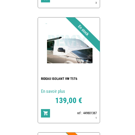
3
RIDEAU ISOLANT VW T5T6
En savoir plus
139,00 €
ref : 449801387
1