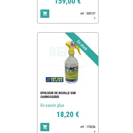
159,00 €
ref : 500137
0
EFFACEUR DE ROUILLE SUR
CARROSSERIE
En savoir plus
18,20 €
ref : 178256
4