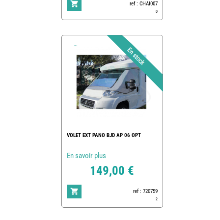
ref : CHAI007
0
VOLET EXT PANO BJD AP 06 OPT
En savoir plus
149,00 €
ref : 720759
2