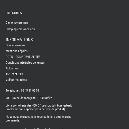
REMY
FRERES
CATÉGORIES
CAMPING-
CARS
NEUFS
Camping-cars neuf
Camping-cars occasion
CAMPING-
CAR
ADRIA
INFORMATIONS
CAMPING-
Contactez-nous
CAR
BENIMAR
Mentions Légales
RGPD - CONFIDENTIALITES
CAMPING-
CAR
Conditions générales de ventes
CARADO
Actualités
CAMPING-
CAR
Atelier et SAV
FLEURETTE
Vidéos Youtubes
CAMPING-
CAR
ITINEO
Téléphone : 05 45 31 05 58
CAMPING-
2001 Route de montjean 16700 Ruffec
CARS
OCCASION
Livraison offerte dès 450 € ( sauf produit hors gabarit
, merci de nous appeler pour ce type de produit)
CAMPING-
CAR
Nous nous engageons à vous satisfaire pour chaque
CARADO
commande.
FOURGONS/VANS