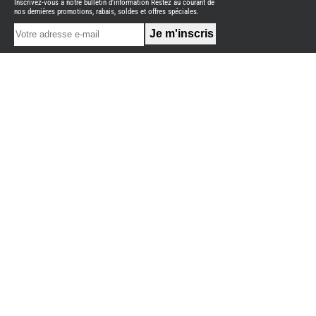
Inscrivez-vous à notre bulletin d'information Restez au courant de
NEUFS
nos dernières promotions, rabais, soldes et offres spéciales.
FOURGON
BENIMAR
FOURGON
DREAMER
FOURGON
FLORIUM
FOURGON
FREEDO
FOURGON
NOMADE
NATION
FOURGON
ROBETA
FOURGONS/VANS
OCCASION
ADRIA
BURSTNER
CARADO
KARMANN
MOBIL
PILOTE
ACCESSOIRES