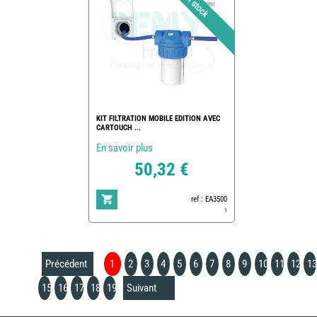
KIT FILTRATION MOBILE EDITION AVEC
CARTOUCH ...
En savoir plus
50,32 €
ref : EA3500
1
Précédent
1
2
3
4
5
6
7
8
9
10
11
12
13
15
16
17
18
19
Suivant