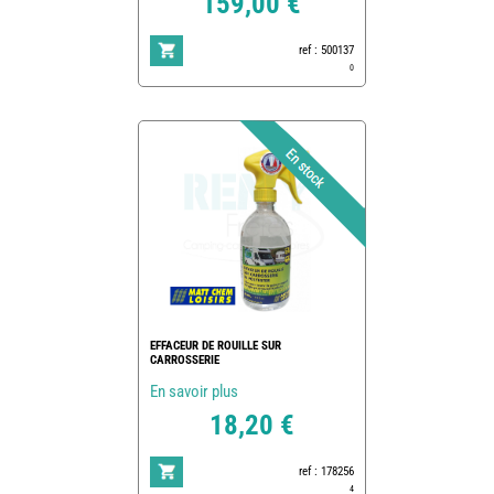
159,00 €
ref : 500137
0
EFFACEUR DE ROUILLE SUR
CARROSSERIE
En savoir plus
18,20 €
ref : 178256
4