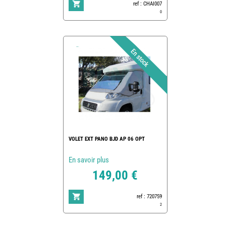
ref : CHAI007
0
VOLET EXT PANO BJD AP 06 OPT
En savoir plus
149,00 €
ref : 720759
2