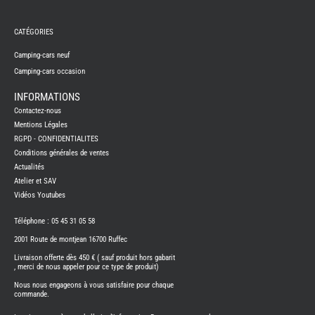
REMY
FRERES
CATÉGORIES
CAMPING-
CARS
NEUFS
Camping-cars neuf
Camping-cars occasion
CAMPING-
CAR
ADRIA
INFORMATIONS
CAMPING-
Contactez-nous
CAR
BENIMAR
Mentions Légales
RGPD - CONFIDENTIALITES
CAMPING-
CAR
Conditions générales de ventes
CARADO
Actualités
CAMPING-
CAR
Atelier et SAV
FLEURETTE
Vidéos Youtubes
CAMPING-
CAR
ITINEO
Téléphone : 05 45 31 05 58
CAMPING-
2001 Route de montjean 16700 Ruffec
CARS
OCCASION
Livraison offerte dès 450 € ( sauf produit hors gabarit
, merci de nous appeler pour ce type de produit)
CAMPING-
CAR
Nous nous engageons à vous satisfaire pour chaque
CARADO
commande.
FOURGONS/VANS