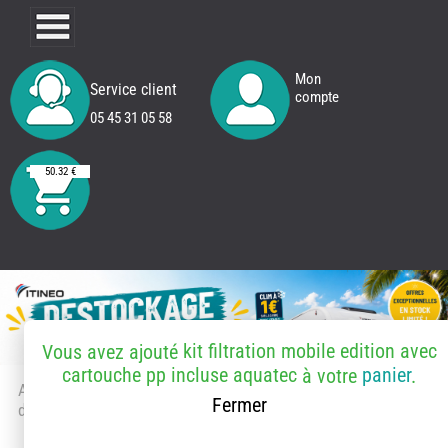
Mon
Service client
compte
05 45 31 05 58
50.32 €
kit filtration mobile edition avec
Vous avez ajouté
cartouche pp incluse aquatec
panier
à votre
.
Accueil
> Accessoires et pièces
Fermer
détachées