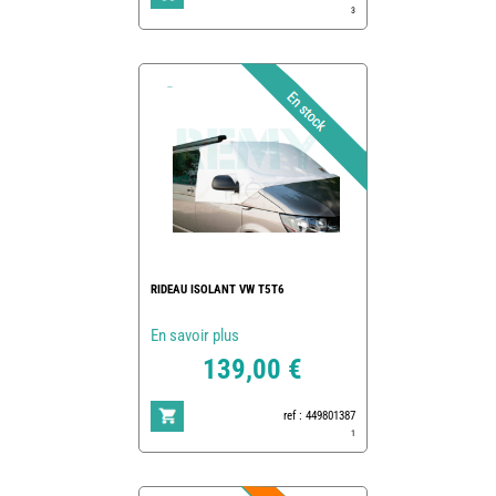
3
RIDEAU ISOLANT VW T5T6
En savoir plus
139,00 €
ref : 449801387
1