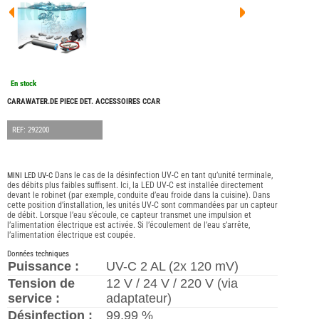
FOUR
DREA
FOUR
FLOR
FOUR
FREE
FOUR
En stock
NOMA
NATIO
CARAWATER.DE PIECE DET. ACCESSOIRES CCAR
FOUR
ROBE
REF: 292200
FOUR
OCCA
ADRI
Dans le cas de la désinfection UV-C en tant qu’unité terminale,
MINI LED UV-C
BURS
des débits plus faibles suffisent. Ici, la LED UV-C est installée directement
devant le robinet (par exemple, conduite d’eau froide dans la cuisine). Dans
CARA
cette position d’installation, les unités UV-C sont commandées par un capteur
de débit. Lorsque l’eau s’écoule, ce capteur transmet une impulsion et
KARM
l’alimentation électrique est activée. Si l’écoulement de l’eau s’arrête,
MOBI
l’alimentation électrique est coupée.
PILOT
Données techniques
ACCE
Puissance :
UV-C 2 AL (2x 120 mV)
Tension de
12 V / 24 V / 220 V (via
ALAR
service :
adaptateur)
ARTS
DE
Désinfection :
99,99 %
LA