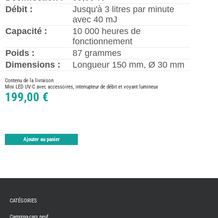
TABLE
Débit :
Jusqu'à 3 litres par minute
ASPIR
avec 40 mJ
-
LAVA
Capacité :
10 000 heures de
CAME
fonctionnement
GPS-
RADI
Poids :
87 grammes
CHAU
Dimensions :
Longueur 150 mm, Ø 30 mm
ET
CHAU
EAU
Contenu de la livraison
Mini LED UV-C avec accessoires, interrupteur de débit et voyant lumineux
CLIMA
ET
199,00 €
GLACI
ENERG
EQUI
INTER
EXTER
Ajouter au panier
FRON
RUNN
GAZ
HUILE
-
TRAI
-
ADDIT
CATÉGORIES
IMPRE
3D
Camping-cars neuf