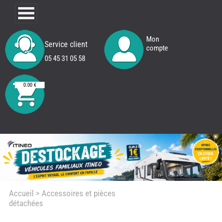
Mon
Service client
compte
05 45 31 05 58
0.00 €
Accueil
> Accessoires et pièces
détachées