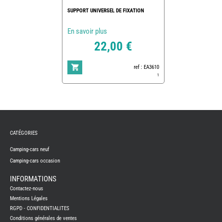
SUPPORT UNIVERSEL DE FIXATION
En savoir plus
22,00 €
ref : EA3610
1
REMY
FRERES
CATÉGORIES
CAMPING-
CARS
NEUFS
Camping-cars neuf
Camping-cars occasion
CAMPING-
CAR
ADRIA
INFORMATIONS
CAMPING-
Contactez-nous
CAR
BENIMAR
Mentions Légales
RGPD - CONFIDENTIALITES
CAMPING-
CAR
Conditions générales de ventes
CARADO