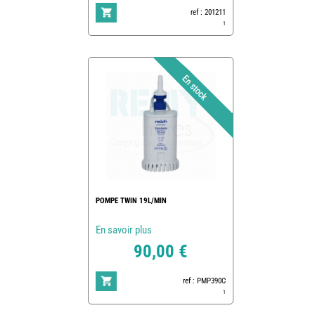
ref : 201211
1
POMPE TWIN 19L/MIN
En savoir plus
90,00 €
ref : PMP390C
1