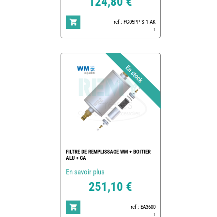
124,80 €
ref : FG05PP-S-1-AK
1
FILTRE DE REMPLISSAGE WM + BOITIER
ALU + CA
En savoir plus
251,10 €
ref : EA3600
1