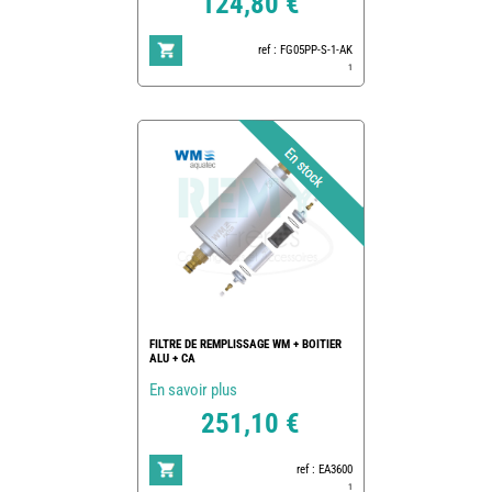
124,80 €
ref : FG05PP-S-1-AK
1
FILTRE DE REMPLISSAGE WM + BOITIER
ALU + CA
En savoir plus
251,10 €
ref : EA3600
1