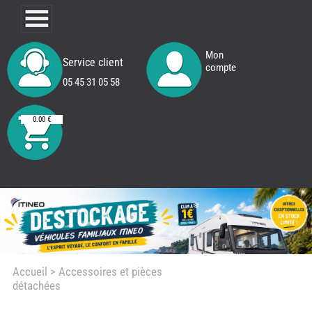
Mon
Service client
compte
05 45 31 05 58
0.00 €
Accueil
> Accessoires et pièces
détachées