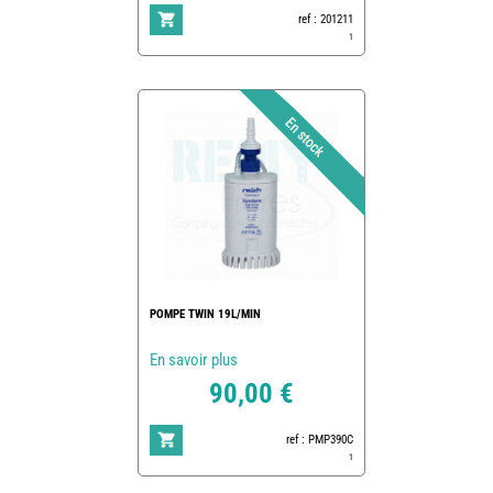
ref : 201211
1
POMPE TWIN 19L/MIN
En savoir plus
90,00 €
ref : PMP390C
1