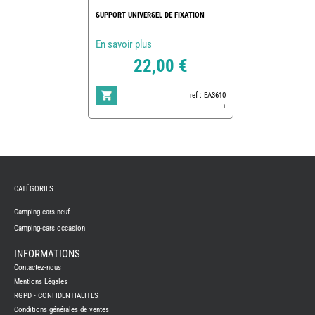
SUPPORT UNIVERSEL DE FIXATION
En savoir plus
22,00 €
ref : EA3610
1
REMY
FRERES
CATÉGORIES
CAMPING-
CARS
NEUFS
Camping-cars neuf
Camping-cars occasion
CAMPING-
CAR
ADRIA
INFORMATIONS
CAMPING-
Contactez-nous
CAR
BENIMAR
Mentions Légales
RGPD - CONFIDENTIALITES
CAMPING-
CAR
Conditions générales de ventes
CARADO