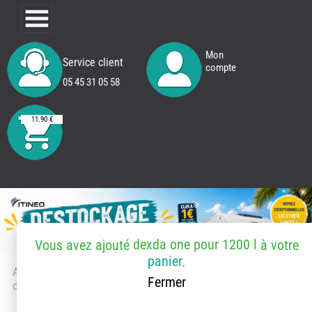
Mon
Service client
compte
05 45 31 05 58
11.90 €
dexda one pour 1200 l
Vous avez ajouté
à votre
panier
.
Accueil
> Accessoires et pièces
Fermer
détachées