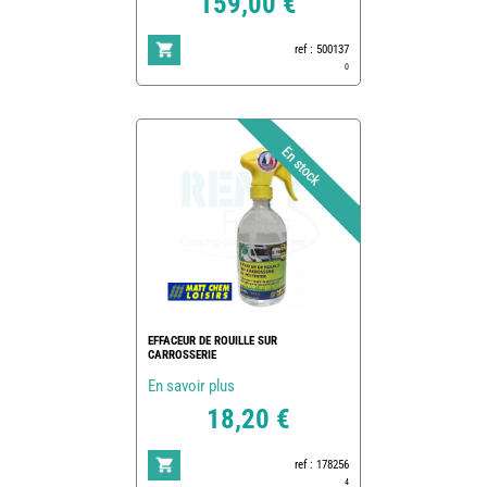
159,00 €
ref : 500137
0
EFFACEUR DE ROUILLE SUR
CARROSSERIE
En savoir plus
18,20 €
ref : 178256
4