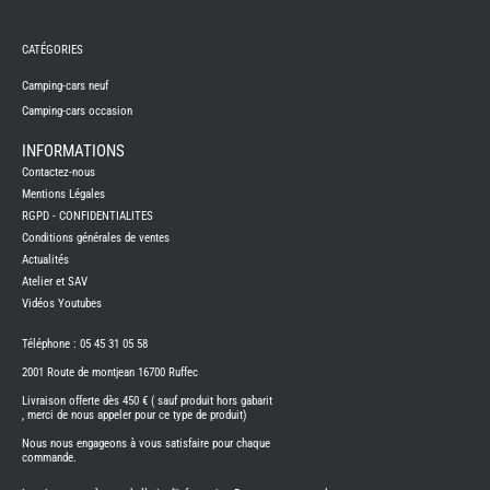
REMY
FRERES
CATÉGORIES
CAMPING-
CARS
NEUFS
Camping-cars neuf
Camping-cars occasion
CAMPING-
CAR
ADRIA
INFORMATIONS
CAMPING-
Contactez-nous
CAR
BENIMAR
Mentions Légales
RGPD - CONFIDENTIALITES
CAMPING-
CAR
Conditions générales de ventes
CARADO
Actualités
CAMPING-
CAR
Atelier et SAV
FLEURETTE
Vidéos Youtubes
CAMPING-
CAR
ITINEO
Téléphone : 05 45 31 05 58
CAMPING-
2001 Route de montjean 16700 Ruffec
CARS
OCCASION
Livraison offerte dès 450 € ( sauf produit hors gabarit
, merci de nous appeler pour ce type de produit)
CAMPING-
CAR
Nous nous engageons à vous satisfaire pour chaque
CARADO
commande.
FOURGONS/VANS