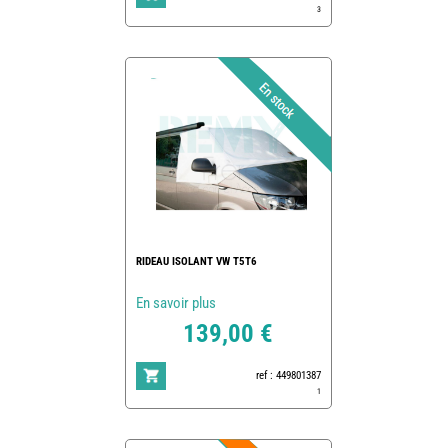
3
RIDEAU ISOLANT VW T5T6
En savoir plus
139,00 €
ref : 449801387
1