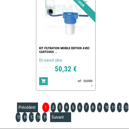
KIT FILTRATION MOBILE EDITION AVEC
CARTOUCH ...
En savoir plus
50,32 €
ref : EA3500
1
Précédent
1
2
3
4
5
6
7
8
9
10
11
12
13
15
16
17
18
19
Suivant