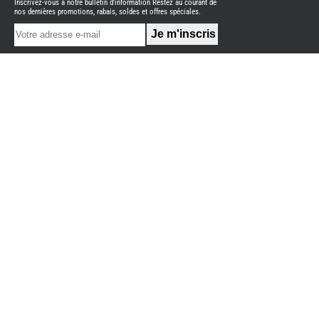
Inscrivez-vous à notre bulletin d'information Restez au courant de
NEUFS
nos dernières promotions, rabais, soldes et offres spéciales.
FOURGON
BENIMAR
FOURGON
DREAMER
FOURGON
FLORIUM
FOURGON
FREEDO
FOURGON
NOMADE
NATION
FOURGON
ROBETA
FOURGONS/VANS
OCCASION
ADRIA
BURSTNER
CARADO
KARMANN
MOBIL
PILOTE
ACCESSOIRES